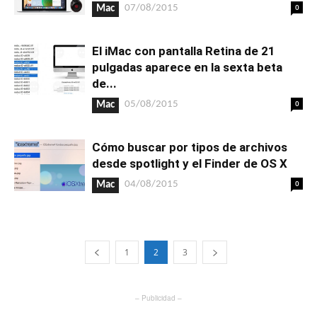
0
07/08/2015
Mac
El iMac con pantalla Retina de 21
pulgadas aparece en la sexta beta
de...
0
05/08/2015
Mac
Cómo buscar por tipos de archivos
desde spotlight y el Finder de OS X
0
04/08/2015
Mac
1
2
3
– Publicidad –