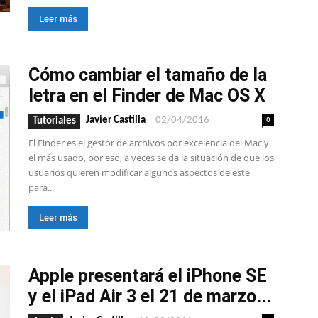
Leer más
Cómo cambiar el tamaño de la
letra en el Finder de Mac OS X
-
0
Javier Castilla
02/04/2016
Tutoriales
El Finder es el gestor de archivos por excelencia del Mac y
el más usado, por eso, a veces se da la situación de que los
usuarios quieren modificar algunos aspectos de este
para...
Leer más
Apple presentará el iPhone SE
y el iPad Air 3 el 21 de marzo...