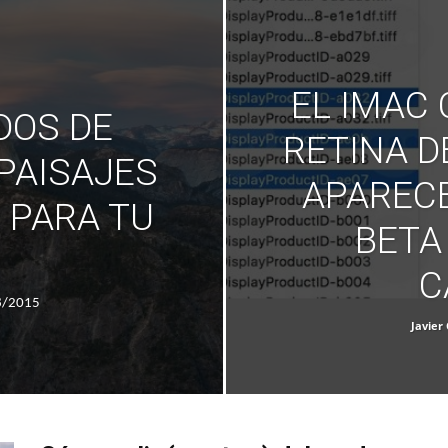
EL IMAC
DOS DE
RETINA D
PAISAJES
APARECE
 PARA TU
BETA 
C
8/2015
Javier 