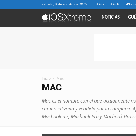
sábado, 8 de agosto de 2026
iOS 9
iOS 10
iPhon
iOSXtreme
NOTICIAS
GUÍ
Inicio
Mac
MAC
Mac es el nombre con el que actualmente nos
comercializado y vendido por la compañía Ap
Macbook air, Macbook Pro y Macbook Pro co