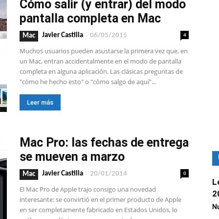
Cómo salir (y entrar) del modo
pantalla completa en Mac
-
4
Javier Castilla
06/05/2015
Mac
Muchos usuarios pueden asustarse la primera vez que, en
un Mac, entran accidentalmente en el modo de pantalla
completa en alguna aplicación. Las clásicas preguntas de
"cómo he hecho esto" o "cómo salgo de aquí"...
Leer más
Mac Pro: las fechas de entrega
se mueven a marzo
-
0
Javier Castilla
20/01/2014
Mac
L
El Mac Pro de Apple trajo consigo una novedad
2
interesante: se convirtió en el primer producto de Apple
Nu
en ser completamente fabricado en Estados Unidos, lo