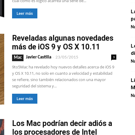
cuál como es lógico acarrea una serie de...
L
Leer más
p
Nu
Reveladas algunas novedades
más de iOS 9 y OS X 10.11
L
d
-
3
Javier Castilla
23/05/2015
Mac
Nu
9to5Mac ha revelado hoy nuevos detalles acerca de iOS 9
y OS X 10.11, no solo en cuanto a velocidad y estabilidad
se refiere, sino también relacionados con una mayor
L
seguridad del sistema y...
M
Nu
Leer más
Los Mac podrían decir adiós a
los procesadores de Intel