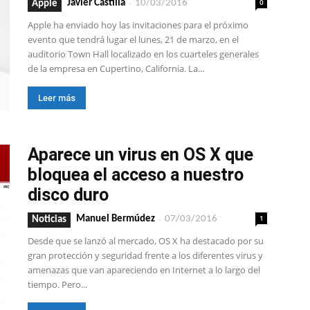
-
0
Javier Castilla
10/03/2016
Apple
Apple ha enviado hoy las invitaciones para el próximo
evento que tendrá lugar el lunes, 21 de marzo, en el
auditorio Town Hall localizado en los cuarteles generales
de la empresa en Cupertino, California. La...
Leer más
Aparece un virus en OS X que
bloquea el acceso a nuestro
disco duro
-
1
Manuel Bermúdez
07/03/2016
Noticias
Desde que se lanzó al mercado, OS X ha destacado por su
gran protección y seguridad frente a los diferentes virus y
amenazas que van apareciendo en Internet a lo largo del
tiempo. Pero...