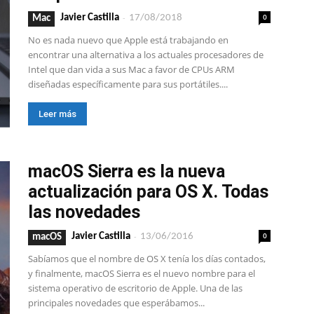
-
0
Javier Castilla
17/08/2018
Mac
No es nada nuevo que Apple está trabajando en
encontrar una alternativa a los actuales procesadores de
Intel que dan vida a sus Mac a favor de CPUs ARM
diseñadas específicamente para sus portátiles....
Leer más
macOS Sierra es la nueva
actualización para OS X. Todas
las novedades
-
0
Javier Castilla
13/06/2016
macOS
Sabíamos que el nombre de OS X tenía los días contados,
y finalmente, macOS Sierra es el nuevo nombre para el
sistema operativo de escritorio de Apple. Una de las
principales novedades que esperábamos...