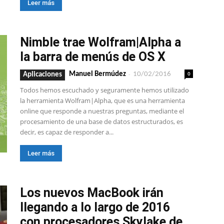
Leer más
Nimble trae Wolfram|Alpha a
la barra de menús de OS X
-
0
Manuel Bermúdez
10/02/2016
Aplicaciones
Todos hemos escuchado y seguramente hemos utilizado
la herramienta Wolfram|Alpha, que es una herramienta
online que responde a nuestras preguntas, mediante el
procesamiento de una base de datos estructurados, es
decir, es capaz de responder a...
Leer más
Los nuevos MacBook irán
llegando a lo largo de 2016
con procesadores Skylake de...