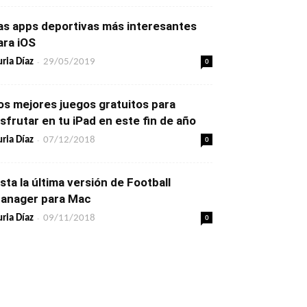
as apps deportivas más interesantes
ara iOS
-
0
ria Díaz
29/05/2019
os mejores juegos gratuitos para
isfrutar en tu iPad en este fin de año
-
0
ria Díaz
07/12/2018
ista la última versión de Football
anager para Mac
-
0
ria Díaz
09/11/2018