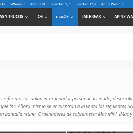
e 6s
iPhone 7
iPhone SE
iPad Pro 9,7
iPad Pro 12,9
Apple Watch 2
AS Y TRUCOS
iOS
macOS
JAILBREAK
APPLE WA
 referimos a cualquier ordenador personal diseñado, desarrolla
ple Inc. Ahora mismo se encuentran a la venta los siguientes or
n pantalla retina. Ordenadores de sobremesa: Mac Mini, iMac y