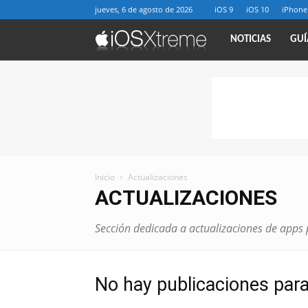
jueves, 6 de agosto de 2026
iOS 9
iOS 10
iPhone
iOSXtreme
NOTICIAS
GUÍ
Inicio
Actualizaciones
ACTUALIZACIONES
Sección dedicada a actualizaciones de apps 
No hay publicaciones par