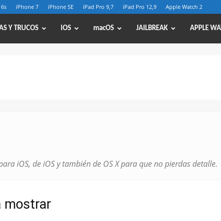
 6s
iPhone 7
iPhone SE
iPad Pro 9,7
iPad Pro 12,9
Apple Watch 2
AS Y TRUCOS
iOS
macOS
JAILBREAK
APPLE WA
para iOS, de iOS y también de OS X para que no pierdas detalle.
a mostrar