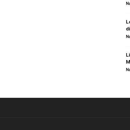
Nu
L
d
Nu
L
M
Nu