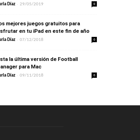
-
0
ria Díaz
29/05/2019
os mejores juegos gratuitos para
isfrutar en tu iPad en este fin de año
-
0
ria Díaz
07/12/2018
ista la última versión de Football
anager para Mac
-
0
ria Díaz
09/11/2018