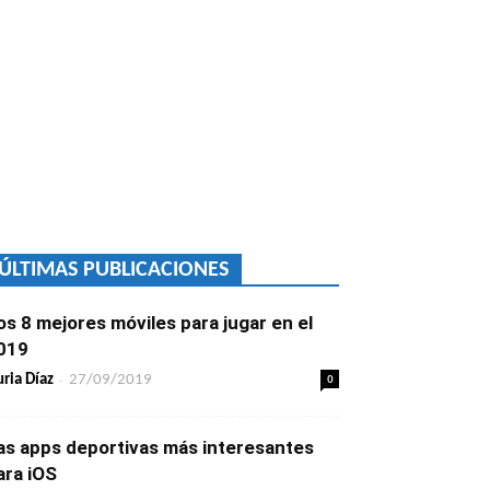
ÚLTIMAS PUBLICACIONES
os 8 mejores móviles para jugar en el
019
-
0
ria Díaz
27/09/2019
as apps deportivas más interesantes
ara iOS