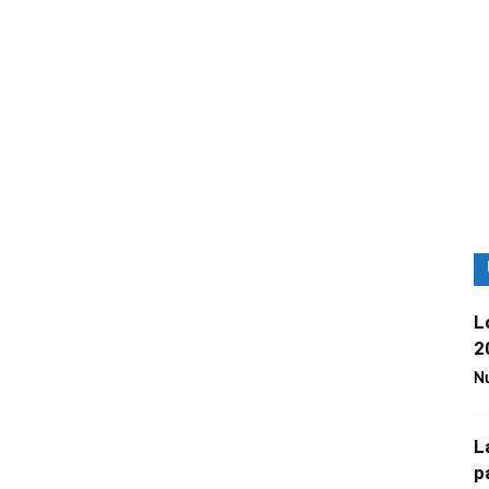
L
2
Nu
L
p