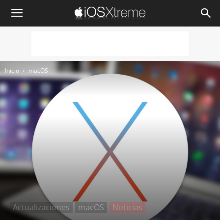
iOSXtreme
Inicio
macOS
Actualizaciones
macOS
Noticias