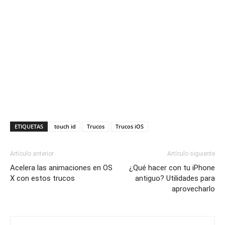
ETIQUETAS
touch id
Trucos
Trucos iOS
Artículo anterior
Artículo siguiente
Acelera las animaciones en OS
¿Qué hacer con tu iPhone
X con estos trucos
antiguo? Utilidades para
aprovecharlo