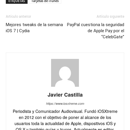
ETIQUETAS
Tarjetas de iTunes
Artículo anterior
Artículo siguiente
Mejores tweaks de la semana
PayPal cuestiona la seguridad
iOS 7 | Cydia
de Apple Pay por el
“CelebGate”
Javier Castilla
https://www.iosxtreme.com
Periodista y Comunicador Audiovisual. Fundó iOSXtreme
en 2012 con el objetivo de poner al alcance de los
usuarios toda la actualidad de Apple, dispositivos iOS y
OS X y también guías y trucos. Actualmente es editor,