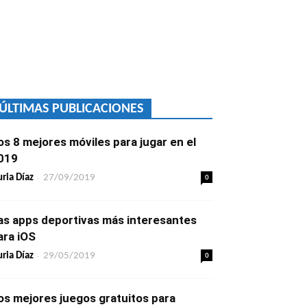
ÚLTIMAS PUBLICACIONES
os 8 mejores móviles para jugar en el
019
-
0
ria Díaz
27/09/2019
as apps deportivas más interesantes
ara iOS
-
0
ria Díaz
29/05/2019
os mejores juegos gratuitos para