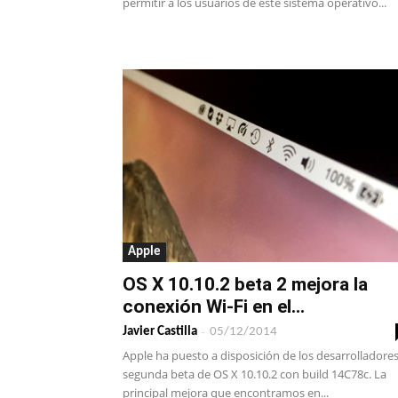
permitir a los usuarios de este sistema operativo...
Apple
OS X 10.10.2 beta 2 mejora la
conexión Wi-Fi en el...
-
Javier Castilla
05/12/2014
Apple ha puesto a disposición de los desarrolladores
segunda beta de OS X 10.10.2 con build 14C78c. La
principal mejora que encontramos en...