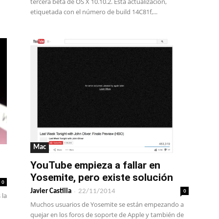
tercera beta de OS X 10.10.2. Esta actualización,
etiquetada con el número de build 14C81f,...
Mac
YouTube empieza a fallar en
Yosemite, pero existe solución
0
-
0
Javier Castilla
22/11/2014
 la
Muchos usuarios de Yosemite se están empezando a
quejar en los foros de soporte de Apple y también de