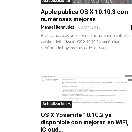
Actualizaciones
Apple publica OS X 10.10.3 con
numerosas mejoras
-
Manuel Bermúdez
08/04/2015
Hace varios dias que se viene rumoreando sobre la
versión definitiva de OS X 10.10.3 y según han
confirmado hoy los chicos de 9to5Mac,...
Actualizaciones
OS X Yosemite 10.10.2 ya
disponible con mejoras en WiFi,
iCloud...