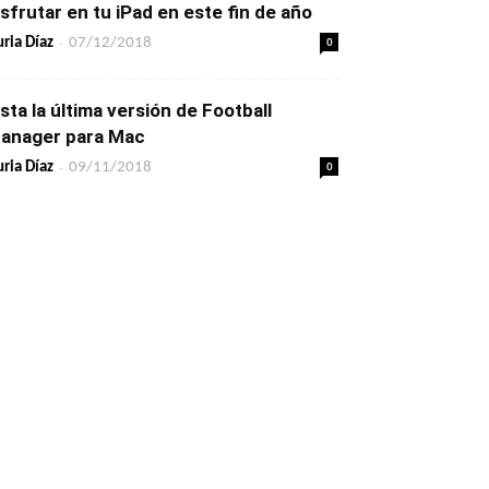
isfrutar en tu iPad en este fin de año
-
0
ria Díaz
07/12/2018
ista la última versión de Football
anager para Mac
-
0
ria Díaz
09/11/2018