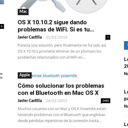
Mac
OS X 10.10.2 sigue dando
0
problemas de WiFi. Si es tu...
-
1
Javier Castilla
31/01/2015
Parecía una solución, pero finalmente no ha sido así.
OS X 10.10.2 prometía eliminar de un plumazo los
problemas relacionados con el WiFi en...
L
2
Nu
Apple
Cómo solucionar los problemas
L
con el Bluetooth en Mac OS X
p
-
2485
Javier Castilla
24/01/2015
Nu
Muchos usuarios con un Mac y OS X Yosemite están
teniendo problemas con el Bluetooth que engloban
desde pérdidas repentinas de la conexión hasta...
L