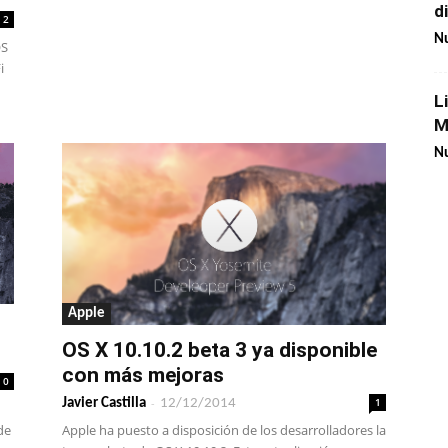
d
2
Nu
OS
i
L
M
Nu
Apple
OS X 10.10.2 beta 3 ya disponible
con más mejoras
0
-
1
Javier Castilla
12/12/2014
de
Apple ha puesto a disposición de los desarrolladores la