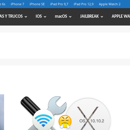
e 6s
iPhone 7
iPhone SE
iPad Pro 9,7
iPad Pro 12,9
Apple Watch 2
AS Y TRUCOS
iOS
macOS
JAILBREAK
APPLE WA