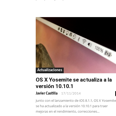
Actualizaciones
OS X Yosemite se actualiza a la
versión 10.10.1
-
Javier Castilla
17/11/2014
Junto con el lanzamiento de iOS 8.1.1, OS X Yosemite
se ha actualizado a la versión 10.10.1 para traer
mejoras en el rendimiento, correcciones...