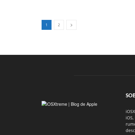
1
2
SO
iOSX
iOS,
rumo
desc