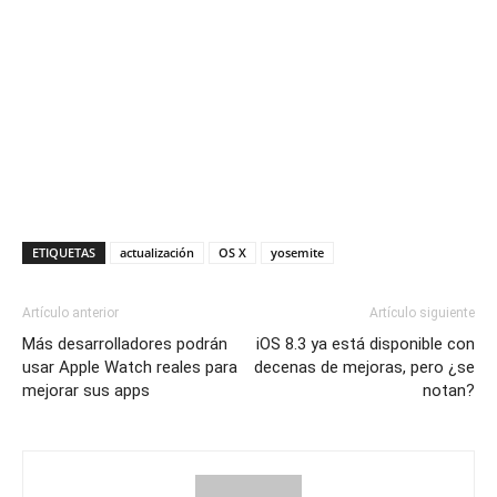
ETIQUETAS
actualización
OS X
yosemite
Artículo anterior
Artículo siguiente
Más desarrolladores podrán
iOS 8.3 ya está disponible con
usar Apple Watch reales para
decenas de mejoras, pero ¿se
mejorar sus apps
notan?