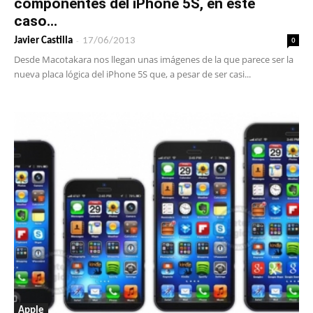
componentes del iPhone 5S, en este
caso...
-
0
Javier Castilla
17/06/2013
Desde Macotakara nos llegan unas imágenes de la que parece ser la
nueva placa lógica del iPhone 5S que, a pesar de ser casi...
Apple