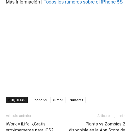
Más información |
Todos los rumores sobre el iPhone 5S
ETIQUETAS
iPhone 5s
rumor
rumores
Artículo anterior
Artículo siguiente
iWork y iLife: ¿Gratis
Plants vs Zombies 2
proximamente para iOS?
disponible en la App Store de