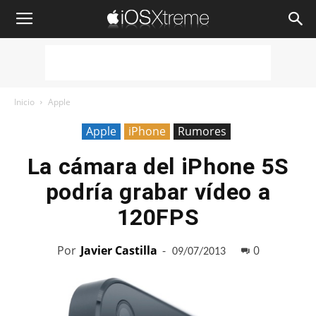
iOSXtreme
Inicio
Apple
Apple
iPhone
Rumores
La cámara del iPhone 5S
podría grabar vídeo a
120FPS
Por
Javier Castilla
-
0
09/07/2013