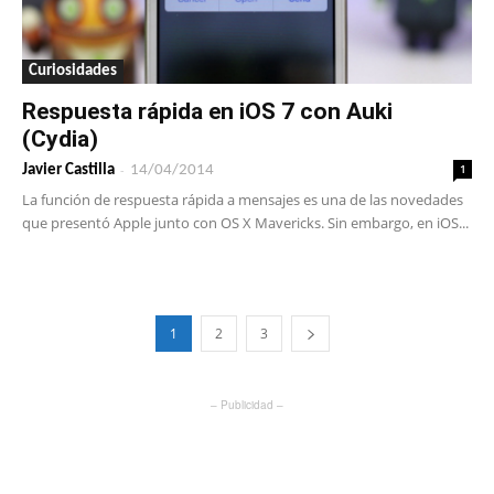
Curiosidades
Respuesta rápida en iOS 7 con Auki
(Cydia)
-
1
Javier Castilla
14/04/2014
La función de respuesta rápida a mensajes es una de las novedades
que presentó Apple junto con OS X Mavericks. Sin embargo, en iOS...
1
2
3
– Publicidad –