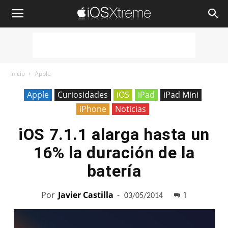
iOSXtreme
Inicio
Apple
Apple
Curiosidades
iOS
iPad
iPad Mini
iPhone
Noticias
iOS 7.1.1 alarga hasta un
16% la duración de la
batería
Por
Javier Castilla
-
1
03/05/2014