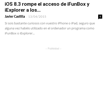
iOS 8.3 rompe el acceso de iFunBox y
iExplorer a los...
-
0
Javier Castilla
13/04/2015
Si sois bastante curiosos con vuestro iPhone o iPad, seguro que
alguna vez habéis utilizado en el ordenador un programa como
iFunBox o iExplorer...
– Publicidad –