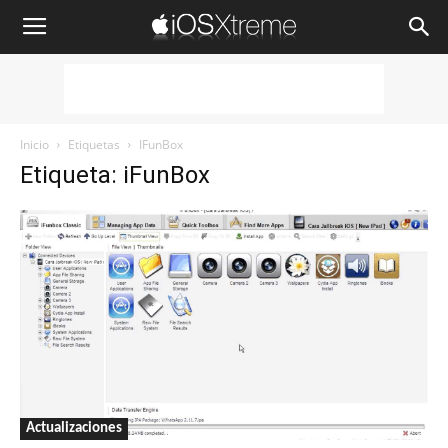
iOSXtreme
Inicio
Etiquetas
IFunBox
Etiqueta: iFunBox
Actualizaciones