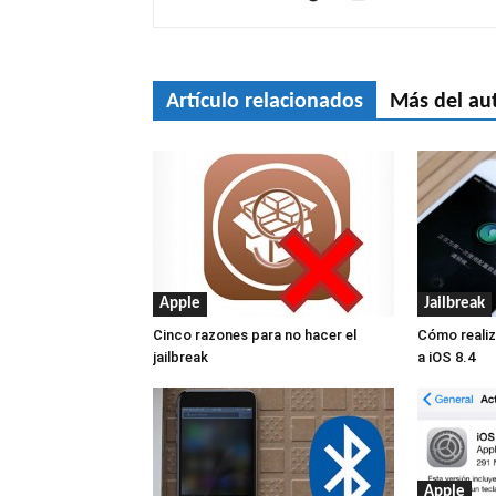
Artículo relacionados
Más del au
Apple
Jailbreak
Cinco razones para no hacer el
Cómo realiza
jailbreak
a iOS 8.4
Apple