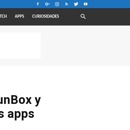
TCH
APPS
CURIOSIDADES
unBox y
as apps