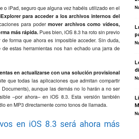
e o iPad, seguro que alguna vez habéis utilizado en el
Nu
Explorer para acceder a los archivos internos del
licaciones para poder
mover archivos como vídeos,
L
orma más rápida.
Pues bien, iOS 8.3 ha roto sin previo
p
r de forma que ahora es imposible acceder. Sin duda,
Nu
e de estas herramientas nos han echado una jarra de
L
d
entas en actualizarse con una solución provisional
Nu
mite que todas las aplicaciones que admitan compartir
 Documents), aunque las demás no lo harán a no ser
sible –por ahora– en iOS 8.3. Esta versión también
L
audio en MP3 directamente como tonos de llamada.
M
Nu
ivos en iOS 8.3 será ahora más