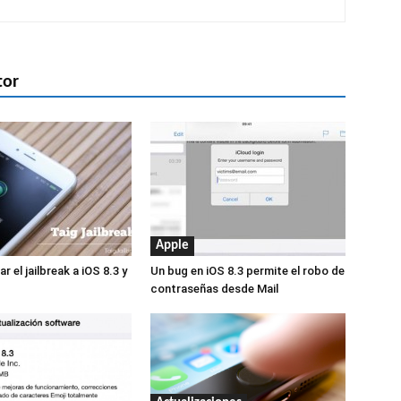
tor
Apple
r el jailbreak a iOS 8.3 y
Un bug en iOS 8.3 permite el robo de
contraseñas desde Mail