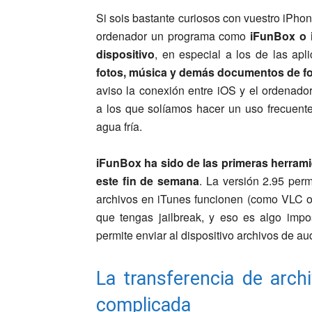
Si sois bastante curiosos con vuestro iPhon
ordenador un programa como
iFunBox o i
dispositivo
, en especial a los de las ap
fotos, música y demás documentos de f
aviso la conexión entre iOS y el ordenado
a los que solíamos hacer un uso frecuent
agua fría.
iFunBox ha sido de las primeras herrami
este fin de semana
. La versión 2.95 per
archivos en iTunes funcionen (como VLC o
que tengas jailbreak, y eso es algo impo
permite enviar al dispositivo archivos de 
La transferencia de arch
complicada