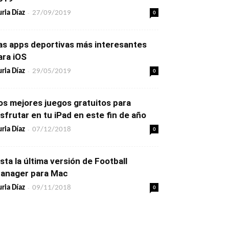
-
0
ria Díaz
27/09/2019
as apps deportivas más interesantes
ara iOS
-
0
ria Díaz
29/05/2019
os mejores juegos gratuitos para
isfrutar en tu iPad en este fin de año
-
0
ria Díaz
07/12/2018
ista la última versión de Football
anager para Mac
-
0
ria Díaz
09/11/2018