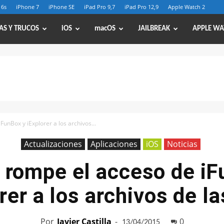
 6s
iPhone 7
iPhone SE
iPad Pro 9,7
iPad Pro 12,9
Apple Watch 2
AS Y TRUCOS
iOS
macOS
JAILBREAK
APPLE WA
FunBox y iExplorer a los archivos...
Actualizaciones
Aplicaciones
iOS
Noticias
3 rompe el acceso de iF
rer a los archivos de l
Por
Javier Castilla
-
0
13/04/2015