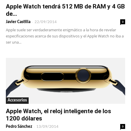
Apple Watch tendrá 512 MB de RAM y 4 GB
de...
-
0
Javier Castilla
22/09/2014
Apple suele ser verdaderamente enigmático a la hora de revelar
especificaciones acerca de sus dispositivos y el Apple Watch no iba a
ser una...
Accesorios
Apple Watch, el reloj inteligente de los
1200 dólares
-
0
Pedro Sánchez
13/09/2014