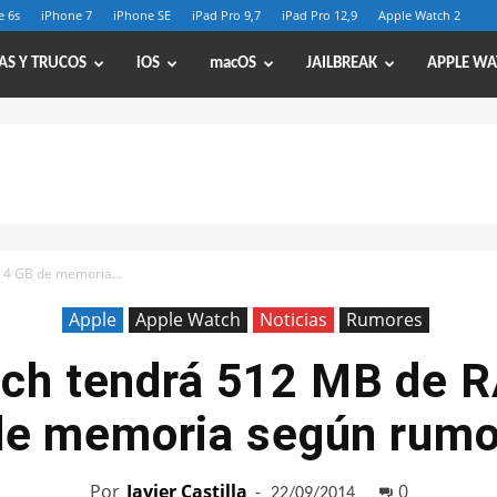
e 6s
iPhone 7
iPhone SE
iPad Pro 9,7
iPad Pro 12,9
Apple Watch 2
AS Y TRUCOS
iOS
macOS
JAILBREAK
APPLE WA
 4 GB de memoria...
Apple
Apple Watch
Noticias
Rumores
ch tendrá 512 MB de 
de memoria según rumo
Por
Javier Castilla
-
0
22/09/2014