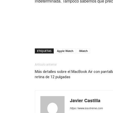
indeterminada. Tampoco sabemos qué precios
ETIQUETAS
Apple Watch
iWatch
Artículo anterior
Más detalles sobre el MacBook Air con pantall
retina de 12 pulgadas
Javier Castilla
https://www.iosxtreme.com