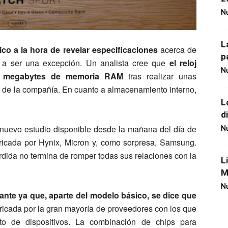
Nu
L
o a la hora de revelar especificaciones
acerca de
p
a a ser una excepción. Un analista cree que
el reloj
Nu
12 megabytes de memoria RAM
tras realizar unas
 de la compañía. En cuanto a almacenamiento interno,
L
d
 nuevo estudio disponible desde la mañana del día de
Nu
bricada por Hynix, Micron y, como sorpresa, Samsung.
ida no termina de romper todas sus relaciones con la
L
M
Nu
ante ya que, aparte del modelo básico, se dice que
bricada por la gran mayoría de proveedores con los que
to de dispositivos. La combinación de chips para