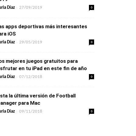
-
0
ria Díaz
27/09/2019
as apps deportivas más interesantes
ara iOS
-
0
ria Díaz
29/05/2019
os mejores juegos gratuitos para
isfrutar en tu iPad en este fin de año
-
0
ria Díaz
07/12/2018
ista la última versión de Football
anager para Mac
-
0
ria Díaz
09/11/2018