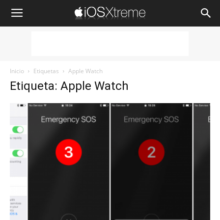
iOSXtreme
Inicio
Etiquetas
Apple Watch
Etiqueta: Apple Watch