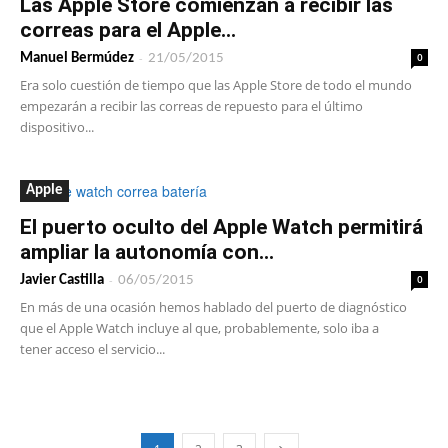
Las Apple Store comienzan a recibir las
correas para el Apple...
-
0
Manuel Bermúdez
21/05/2015
Era solo cuestión de tiempo que las Apple Store de todo el mundo
empezarán a recibir las correas de repuesto para el último
dispositivo...
Apple
El puerto oculto del Apple Watch permitirá
ampliar la autonomía con...
-
0
Javier Castilla
06/05/2015
En más de una ocasión hemos hablado del puerto de diagnóstico
que el Apple Watch incluye al que, probablemente, solo iba a
tener acceso el servicio...