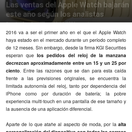
Las ventas del Apple Watch bajarán
este año según los analistas
Por
Javier Castilla
-
1
08/10/2016
2016 va a ser el primer año en el que el Apple Watch
haya estado en el mercado durante un período completo
de 12 meses. Sin embargo, desde la firma KGI Securities
esperan que
los pedidos del reloj de la manzana
decrezcan aproximadamente entre un 15 y un 25 por
ciento
. Entre las razones que se dan para esta caída
frente a las previsiones originales, se encuentra la
limitada autonomía del reloj, tanto por dependencia del
iPhone como por duración de batería; la pobre
experiencia multi-touch en una pantalla de ese tamaño y
la ausencia de una aplicación diferencial.
Aparte de lo que atañe al aspecto de moda, por la
alta
personalización del dispositivo con todas las correas