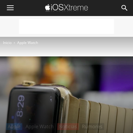
iOSXtreme
Inicio
Apple Watch
Apple
Apple Watch
Noticias
Rumores