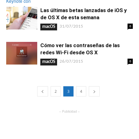
Las últimas betas lanzadas de iOS y
de OS X de esta semana
0
31/07/2015
macOS
Cómo ver las contraseñas de las
redes Wi-Fi desde OS X
0
26/07/2015
macOS
2
3
4
– Publicidad –