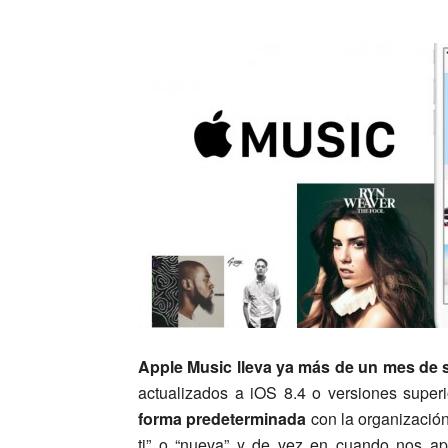
Apple Music lleva ya más de un mes de s
actualizados a iOS 8.4 o versiones super
forma predeterminada
con la organización
ti” o “nueva” y de vez en cuando nos ap