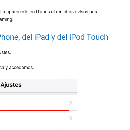
 a aparecerte en iTunes ni recibirás avisos para
eaming.
Phone, del iPad y del iPod Touch
ustes.
ica y accedemos.