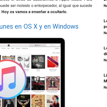
puede ser molesto o entorpecedor, al igual que sucede
Nu
.
Hoy os vamos a enseñar a ocultarlo
.
L
Tunes en OS X y en Windows
p
Nu
L
d
Nu
L
M
Nu