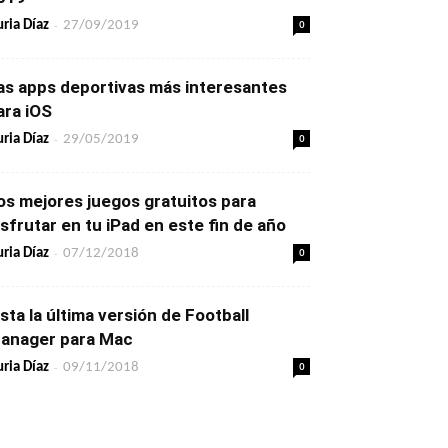
-
0
ria Díaz
27/09/2019
as apps deportivas más interesantes
ara iOS
-
0
ria Díaz
29/05/2019
os mejores juegos gratuitos para
isfrutar en tu iPad en este fin de año
-
0
ria Díaz
07/12/2018
ista la última versión de Football
anager para Mac
-
0
ria Díaz
09/11/2018