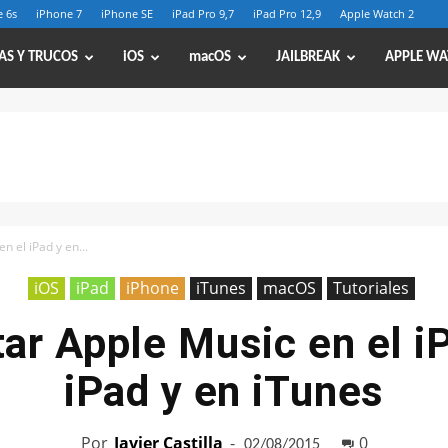
 6s
iPhone 7
iPhone SE
iPad Pro 9,7
iPad Pro 12,9
Apple Watch 2
AS Y TRUCOS
iOS
macOS
JAILBREAK
APPLE WA
n el iPad y en...
iOS
iPad
iPhone
iTunes
macOS
Tutoriales
ar Apple Music en el iP
iPad y en iTunes
Por
Javier Castilla
-
0
02/08/2015