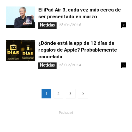
El iPad Air 3, cada vez más cerca de
ser presentado en marzo
0
28/01/2016
Noticias
¿Dónde está la app de 12 días de
regalos de Apple? Probablemente
cancelada
3
26/12/2014
Noticias
1
2
3
– Publicidad –