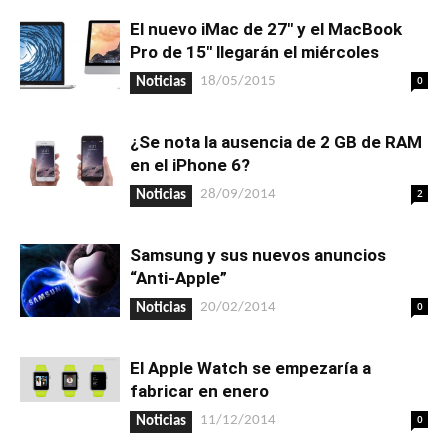
El nuevo iMac de 27″ y el MacBook
Pro de 15″ llegarán el miércoles
0
18/05/2015
Noticias
¿Se nota la ausencia de 2 GB de RAM
en el iPhone 6?
2
28/09/2014
Noticias
Samsung y sus nuevos anuncios
“Anti-Apple”
0
20/02/2014
Noticias
El Apple Watch se empezaría a
fabricar en enero
0
11/12/2014
Noticias