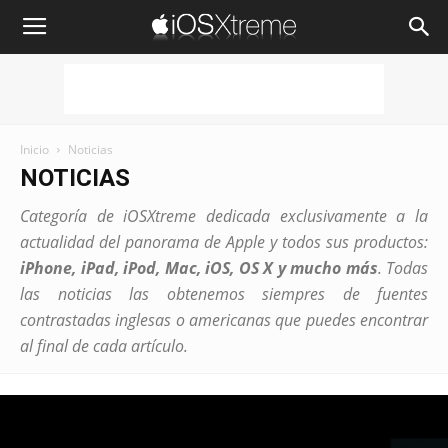
iOSXtreme
Inicio
Noticias
NOTICIAS
Categoría de iOSXtreme dedicada exclusivamente a la
actualidad del panorama de Apple y todos sus productos:
iPhone, iPad, iPod, Mac, iOS, OS X y mucho más
. Todas
las noticias las obtenemos siempres de fuentes
contrastadas inglesas o americanas que puedes encontrar
al final de cada artículo.