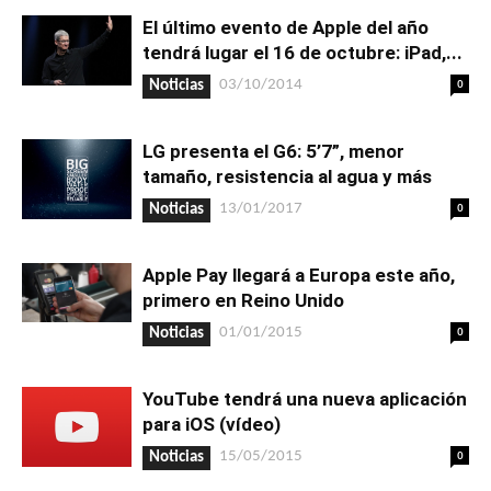
El último evento de Apple del año
tendrá lugar el 16 de octubre: iPad,...
0
03/10/2014
Noticias
LG presenta el G6: 5’7”, menor
tamaño, resistencia al agua y más
0
13/01/2017
Noticias
Apple Pay llegará a Europa este año,
primero en Reino Unido
0
01/01/2015
Noticias
YouTube tendrá una nueva aplicación
para iOS (vídeo)
0
15/05/2015
Noticias