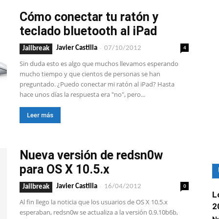
Cómo conectar tu ratón y
teclado bluetooth al iPad
-
4
Javier Castilla
07/10/2012
Jailbreak
Sin duda esto es algo que muchos llevamos esperando
mucho tiempo y que cientos de personas se han
preguntado. ¿Puedo conectar mi ratón al iPad? Hasta
hace unos días la respuesta era "no", pero...
Leer más
Nueva versión de redsn0w
para OS X 10.5.x
-
0
Javier Castilla
16/04/2012
Jailbreak
L
Al fin llego la noticia que los usuarios de OS X 10.5.x
2
esperaban, redsn0w se actualiza a la versión 0.9.10b6b,