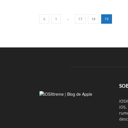
...
1
17
18
19
SO
iOSX
iOS,
rumo
desc