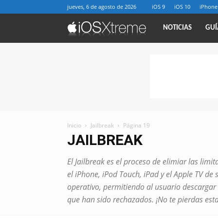
jueves, 6 de agosto de 2026
iOS 9
iOS 10
iPhone
iOSXtreme
NOTICIAS
GUÍ
Inicio
Jailbreak
Página 19
JAILBREAK
El Jailbreak es el proceso de elimiar las lim
el iPhone, iPod Touch, iPad y el Apple TV de
operativo, permitiendo al usuario descargar 
que han sido rechazados. ¡No te pierdas esta