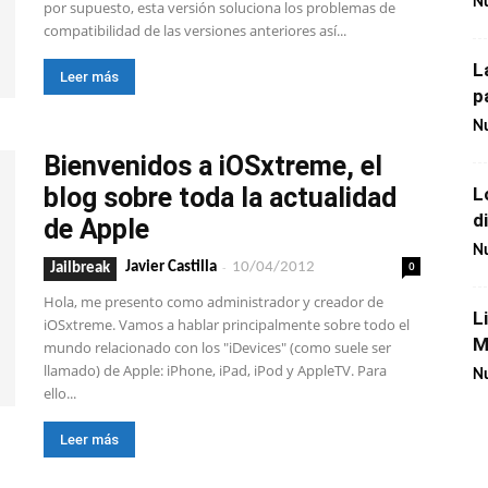
Nu
por supuesto, esta versión soluciona los problemas de
compatibilidad de las versiones anteriores así...
L
Leer más
p
Nu
Bienvenidos a iOSxtreme, el
blog sobre toda la actualidad
L
d
de Apple
Nu
-
0
Javier Castilla
10/04/2012
Jailbreak
Hola, me presento como administrador y creador de
L
iOSxtreme. Vamos a hablar principalmente sobre todo el
M
mundo relacionado con los "iDevices" (como suele ser
llamado) de Apple: iPhone, iPad, iPod y AppleTV. Para
Nu
ello...
Leer más