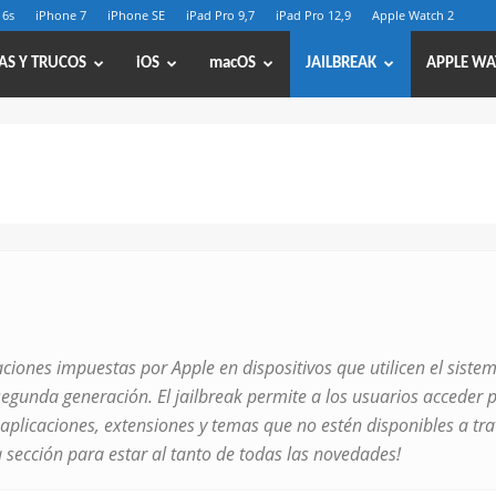
 6s
iPhone 7
iPhone SE
iPad Pro 9,7
iPad Pro 12,9
Apple Watch 2
AS Y TRUCOS
iOS
macOS
JAILBREAK
APPLE WA
itaciones impuestas por Apple en dispositivos que utilicen el sist
 segunda generación. El jailbreak permite a los usuarios acceder
aplicaciones, extensiones y temas que no estén disponibles a trav
 sección para estar al tanto de todas las novedades!