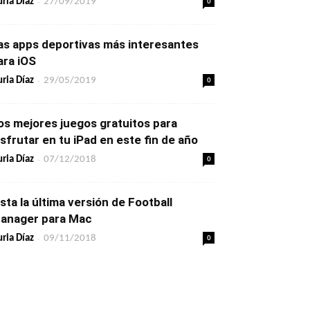
-
0
ria Díaz
27/09/2019
as apps deportivas más interesantes
ara iOS
-
0
ria Díaz
29/05/2019
os mejores juegos gratuitos para
isfrutar en tu iPad en este fin de año
-
0
ria Díaz
07/12/2018
ista la última versión de Football
anager para Mac
-
0
ria Díaz
09/11/2018