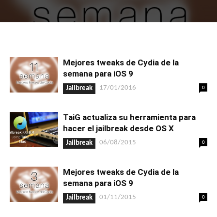
Mejores tweaks de Cydia de la
semana para iOS 9
0
17/01/2016
Jailbreak
TaiG actualiza su herramienta para
hacer el jailbreak desde OS X
0
06/08/2015
Jailbreak
Mejores tweaks de Cydia de la
semana para iOS 9
0
01/11/2015
Jailbreak