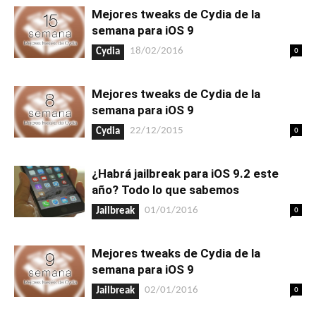
Mejores tweaks de Cydia de la
semana para iOS 9
0
18/02/2016
Cydia
Mejores tweaks de Cydia de la
semana para iOS 9
0
22/12/2015
Cydia
¿Habrá jailbreak para iOS 9.2 este
año? Todo lo que sabemos
0
01/01/2016
Jailbreak
Mejores tweaks de Cydia de la
semana para iOS 9
0
02/01/2016
Jailbreak