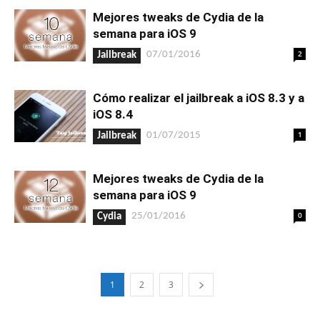
Mejores tweaks de Cydia de la
semana para iOS 9
2
07/01/2016
Jailbreak
Cómo realizar el jailbreak a iOS 8.3 y a
iOS 8.4
1
01/07/2015
Jailbreak
Mejores tweaks de Cydia de la
semana para iOS 9
0
25/01/2016
Cydia
1
2
3