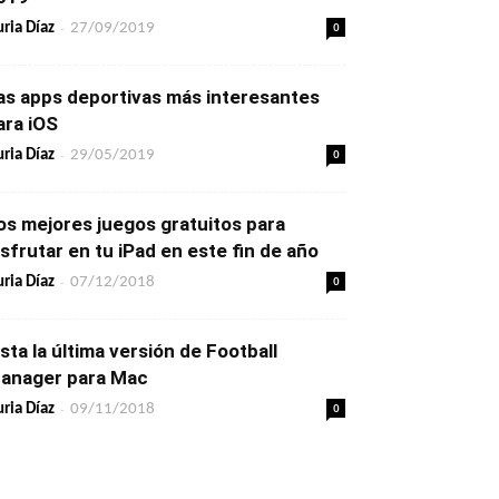
-
0
ria Díaz
27/09/2019
as apps deportivas más interesantes
ara iOS
-
0
ria Díaz
29/05/2019
os mejores juegos gratuitos para
isfrutar en tu iPad en este fin de año
-
0
ria Díaz
07/12/2018
ista la última versión de Football
anager para Mac
-
0
ria Díaz
09/11/2018