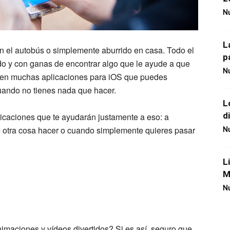
Nu
L
n el autobús o simplemente aburrido en casa. Todo el
p
do y con ganas de encontrar algo que le ayude a que
Nu
isten muchas aplicaciones para iOS que puedes
cuando no tienes nada que hacer.
L
d
plicaciones que te ayudarán justamente a eso: a
ué otra cosa hacer o cuando simplemente quieres pasar
Nu
L
M
Nu
animaciones y vídeos divertidos? Si es así, seguro que