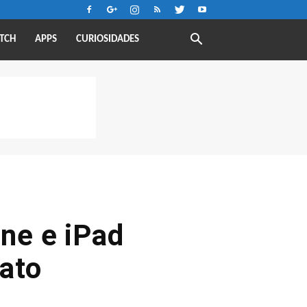
TCH
APPS
CURIOSIDADES
one e iPad
rato