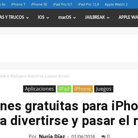
 6s
iPhone 7
iPhone SE
iPad Pro 9,7
iPad Pro 12,9
Apple Watch 2
AS Y TRUCOS
iOS
macOS
JAILBREAK
APPLE WA
one e iPad para divertirse y pasar el rato
Aplicaciones
iPad
iPhone
Juegos
nes gratuitas para iPh
a divertirse y pasar el 
Por
Nuria Díaz
-
0
01/06/2018