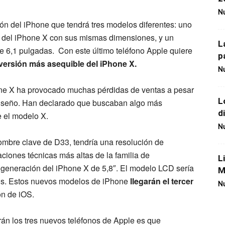
Nu
ón del iPhone que tendrá tres modelos diferentes: uno
 del iPhone X con sus mismas dimensiones, y un
L
6,1 pulgadas. Con este último teléfono Apple quiere
p
versión más asequible del iPhone X.
Nu
one X ha provocado muchas pérdidas de ventas a pesar
L
diseño. Han declarado que buscaban algo más
d
e el modelo X.
Nu
ombre clave de D33, tendría una resolución de
aciones técnicas más altas de la familia de
L
 generación del iPhone X de 5,8″. El modelo LCD sería
M
lus. Estos nuevos modelos de iPhone
llegarán el tercer
Nu
ón de iOS.
rán los tres nuevos teléfonos de Apple es que