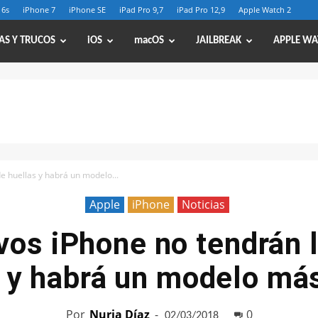
 6s
iPhone 7
iPhone SE
iPad Pro 9,7
iPad Pro 12,9
Apple Watch 2
AS Y TRUCOS
iOS
macOS
JAILBREAK
APPLE WA
e huellas y habrá un modelo...
Apple
iPhone
Noticias
vos iPhone no tendrán l
 y habrá un modelo má
Por
Nuria Díaz
-
0
02/03/2018