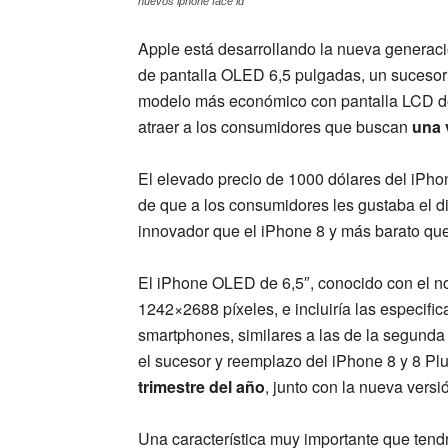
nuevos iphone face id
Apple está desarrollando la nueva generaci
de pantalla OLED 6,5 pulgadas, un sucesor
modelo más económico con pantalla LCD de 
atraer a los consumidores que buscan
una 
El elevado precio de 1000 dólares del iPh
de que a los consumidores les gustaba el 
innovador que el iPhone 8 y más barato qu
El iPhone OLED de 6,5″, conocido con el n
1242×2688 píxeles, e incluiría las especific
smartphones, similares a las de la segunda
el sucesor y reemplazo del iPhone 8 y 8 P
trimestre del año
, junto con la nueva versi
Una característica muy importante que tend