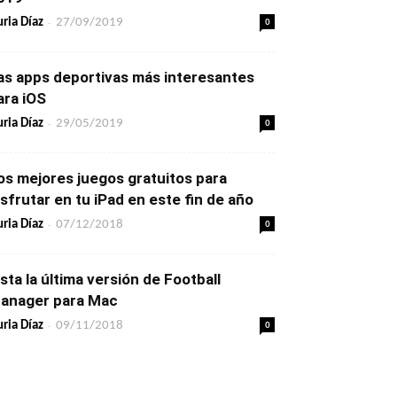
-
0
ria Díaz
27/09/2019
as apps deportivas más interesantes
ara iOS
-
0
ria Díaz
29/05/2019
os mejores juegos gratuitos para
isfrutar en tu iPad en este fin de año
-
0
ria Díaz
07/12/2018
ista la última versión de Football
anager para Mac
-
0
ria Díaz
09/11/2018