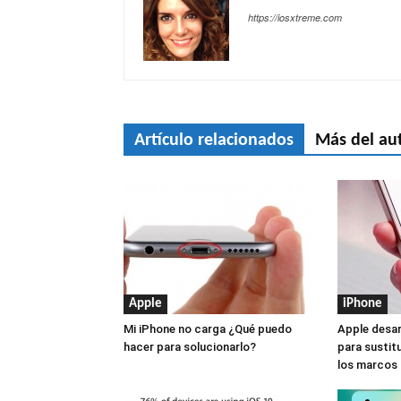
https://iosxtreme.com
Artículo relacionados
Más del au
Apple
iPhone
Mi iPhone no carga ¿Qué puedo
Apple desar
hacer para solucionarlo?
para sustitu
los marcos 