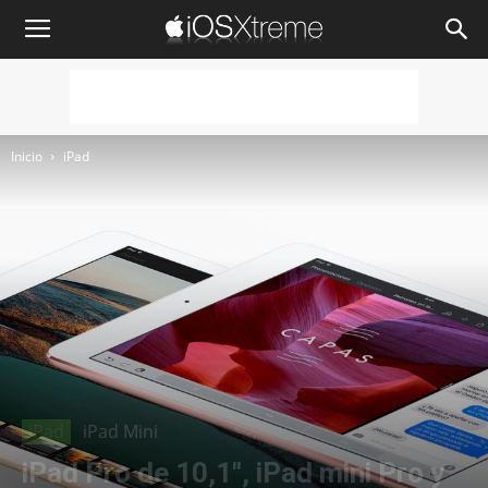
iOSXtreme
Inicio
iPad
iPad
iPad Mini
iPad Pro de 10,1″, iPad mini Pro y