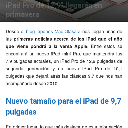
iPad Pro de 12,9″ llegarán en
primavera
Por
Javier Castilla
-
0
03/10/2016
Desde el
blog japonés Mac Otakara
nos llegan unas de
las
primeras noticias acerca de los iPad que el año
que viene pondrá a la venta Apple
. Entre estos se
encontrará un nuevo iPad mini Pro, que mantendrá las
7,9 pulgadas actuales, un iPad Pro de 12,9 pulgadas de
segunda generación y un nuevo iPad Pro de 10,1
pulgadas que dejará atrás las clásicas 9,7 que nos han
acompañado desde 2010.
Nuevo tamaño para el iPad de 9,7
pulgadas
En primer lugar, lo que más destaca de esta información