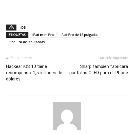
VÍA
iDB
ETIQUETAS
iPad mini Pro
iPad Pro de 12 pulgadas
iPad Pro de 9 pulgadas
Artículo anterior
Artículo siguiente
Hackear iOS 10 tiene
Sharp también fabricará
recompensa: 1,5 millones de
pantallas OLED para el iPhone
dólares