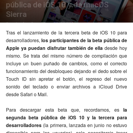
pública de iOS 10 y de macOS
Sierra
Por
Javier Castilla
-
0
20/07/2016
Tras el lanzamiento de la tercera beta de iOS 10 para
desarrolladores,
los participantes de la beta pública de
Apple ya puedan disfrutar también de ella
desde hoy
mismo. Se trata del mismo número de compilación que
incluye un buen puñado de cambios, como el correcto
funcionamiento del desbloqueo dejando el dedo sobre el
Touch ID sin apretar el botón, el regreso del nuevo
sonido del teclado o enviar archivos a iCloud Drive
desde Safari o Mail.
Para descargar esta beta que, recordamos, es
la
segunda beta pública de iOS 10 y la tercera para
desarrolladores
(la primera, lanzada en junio no estuvo
disponible para los usuarios), solo necesitareis tener