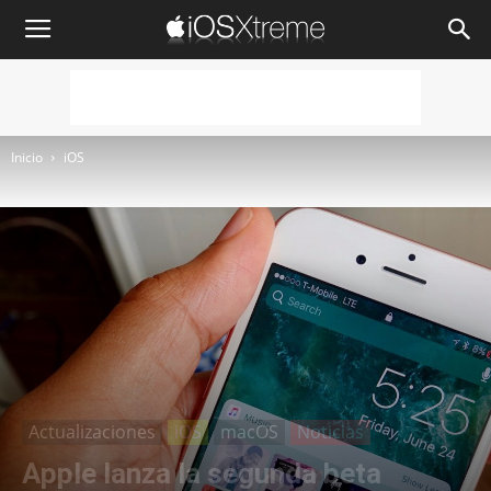
iOSXtreme
Inicio
iOS
Actualizaciones
iOS
macOS
Noticias
Apple lanza la segunda beta