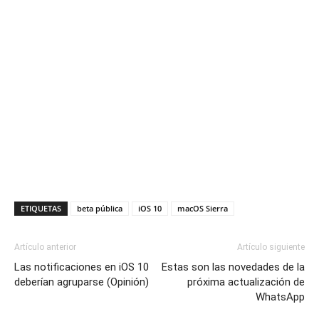
ETIQUETAS
beta pública
iOS 10
macOS Sierra
Artículo anterior
Artículo siguiente
Las notificaciones en iOS 10
Estas son las novedades de la
deberían agruparse (Opinión)
próxima actualización de
WhatsApp