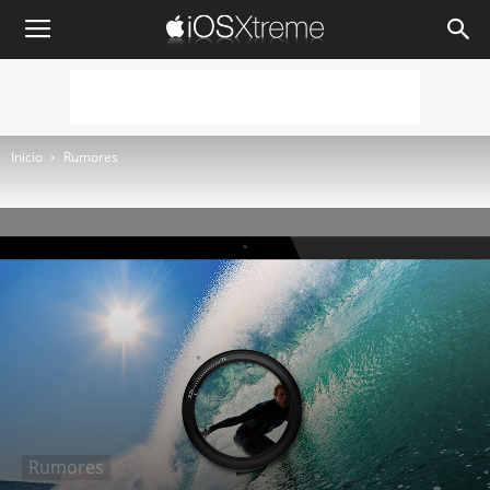
iOSXtreme
Inicio
Rumores
Rumores