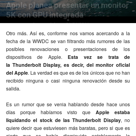
Apple planea presentar un monitor
5K con GPU integrada
Por
Manuel Bermúdez
-
1
01/06/2016
Otro más. Así es, conforme nos vamos acercando a la
fecha de la WWDC se van filtrando más rumores de las
posibles renovaciones o presentaciones de los
dispositivos de Apple.
Esta vez se trata de
la Thunderbolt Display, es decir, del monitor oficial
del Apple
. La verdad es que es de los únicos que no han
recibido ninguna o casi ninguna renovación desde su
salida.
Es un rumor que se venia hablando desde hace unos
días porque habíamos visto que
Apple estaba
liquidando el stock de las Thunderbolt Display
, no
quiere decir que estuviesen más baratas, pero si que es
cierto que se había disminuido notablemente la