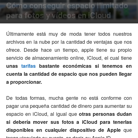
Cómo conseguir espacio ilimitado
para fotos y vídeos en iCloud
Por
Manuel Bermúdez
-
1
18/04/2016
Últimamente está muy de moda tener todos nuestros
archivos en la nube por la cantidad de ventajas que nos
ofrece. Desde hace un tiempo, apple tiene su propio
servicio de almacenamiento online, iCloud, el cual tiene
unas
tarifas
bastante económicas si tenemos en
cuenta la cantidad de espacio que nos pueden llegar
a proporcionar.
De todas formas, mucha gente no está conforme con
pagar una pequeña cantidad de dinero para aumentar su
espacio en iCloud, al igual que
otras personas dudan
si debería mover sus fotos a iCloud para tenerlas
disponibles en cualquier dispositivo de Apple
que
tenga vinculada su cuenta, es decir, su Apple ID.