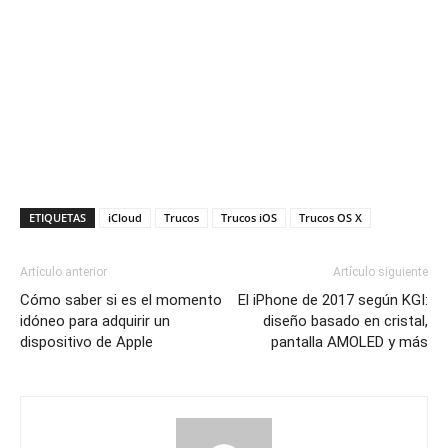
ETIQUETAS
iCloud
Trucos
Trucos iOS
Trucos OS X
Artículo anterior
Artículo siguiente
Cómo saber si es el momento
El iPhone de 2017 según KGI:
idóneo para adquirir un
diseño basado en cristal,
dispositivo de Apple
pantalla AMOLED y más