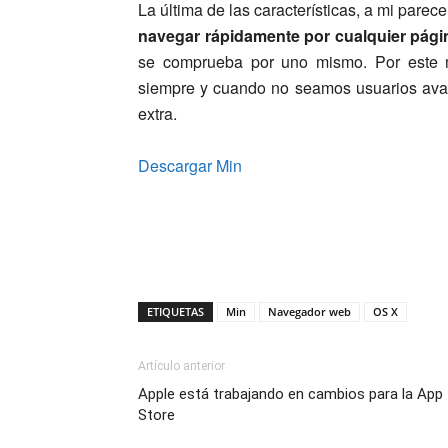
La última de las características, a mi pare
navegar rápidamente por cualquier pág
se comprueba por uno mismo. Por este m
siempre y cuando no seamos usuarios avan
extra.
Descargar Min
ETIQUETAS
Min
Navegador web
OS X
Artículo anterior
Apple está trabajando en cambios para la App
Store