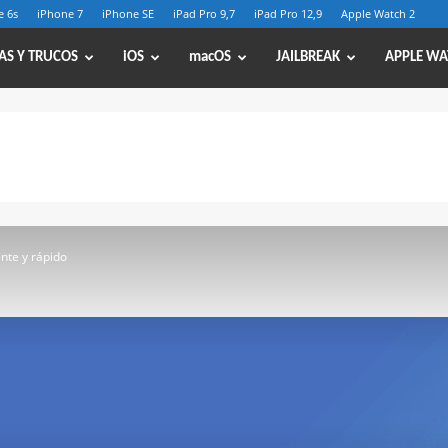
e 6s
iPhone 7
iPhone SE
iPad Pro 9,7
iPad Pro 12,9
Apple Watch 2
AS Y TRUCOS
iOS
macOS
JAILBREAK
APPLE WA
nte y rápido