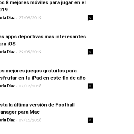
os 8 mejores móviles para jugar en el
019
-
0
ria Díaz
27/09/2019
as apps deportivas más interesantes
ara iOS
-
0
ria Díaz
29/05/2019
os mejores juegos gratuitos para
isfrutar en tu iPad en este fin de año
-
0
ria Díaz
07/12/2018
ista la última versión de Football
anager para Mac
-
0
ria Díaz
09/11/2018