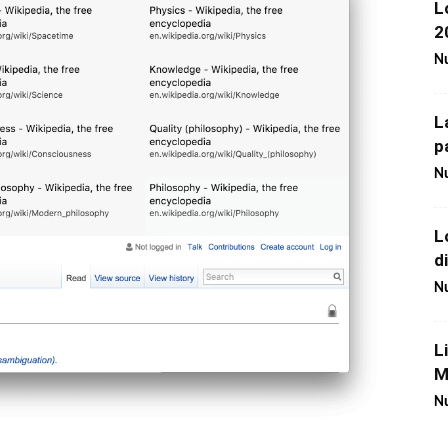
L
2
Nu
L
p
Nu
L
d
Nu
L
M
Nu