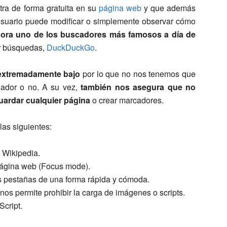
ra de forma gratuita en su
página web
y que además
r usuario puede modificar o simplemente observar cómo
pora uno de los buscadores más famosos a día de
ar búsquedas,
DuckDuckGo
.
extremadamente bajo
por lo que no nos tenemos que
gador o no. A su vez,
también nos asegura que no
ardar cualquier página
o crear marcadores.
las siguientes:
 Wikipedia.
 página web (Focus mode).
as pestañas de una forma rápida y cómoda.
os permite prohibir la carga de imágenes o scripts.
cript.