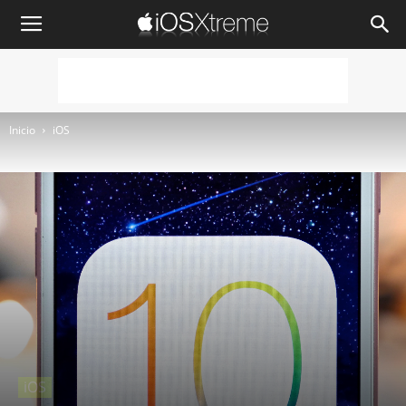
iOSXtreme
Inicio
iOS
iOS