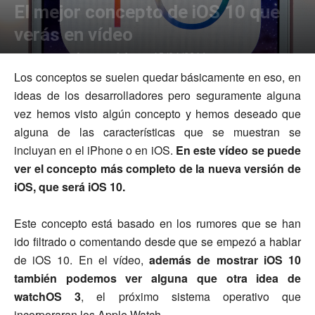
El mejor concepto de iOS 10 que
verás en vídeo
Por
Manuel Bermúdez
-
0
15/04/2016
Los conceptos se suelen quedar básicamente en eso, en
ideas de los desarrolladores pero seguramente alguna
vez hemos visto algún concepto y hemos deseado que
alguna de las características que se muestran se
incluyan en el iPhone o en iOS.
En este vídeo se puede
ver el concepto más completo de la nueva versión de
iOS, que será iOS 10.
Este concepto está basado en los rumores que se han
ido filtrado o comentando desde que se empezó a hablar
de iOS 10. En el vídeo,
además de mostrar iOS 10
también podemos ver alguna que otra idea de
watchOS 3
, el próximo sistema operativo que
incorporaran los Apple Watch.