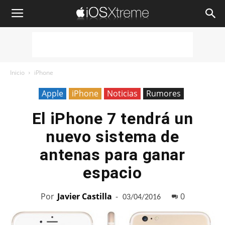
iOSXtreme
Inicio
iPhone
Apple
iPhone
Noticias
Rumores
El iPhone 7 tendrá un
nuevo sistema de
antenas para ganar
espacio
Por
Javier Castilla
-
0
03/04/2016