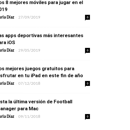
os 8 mejores móviles para jugar en el
019
-
0
ria Díaz
27/09/2019
as apps deportivas más interesantes
ara iOS
-
0
ria Díaz
29/05/2019
os mejores juegos gratuitos para
isfrutar en tu iPad en este fin de año
-
0
ria Díaz
07/12/2018
ista la última versión de Football
anager para Mac
-
0
ria Díaz
09/11/2018