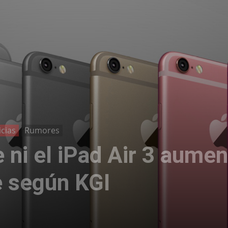
icias
Rumores
 ni el iPad Air 3 aumen
e según KGI