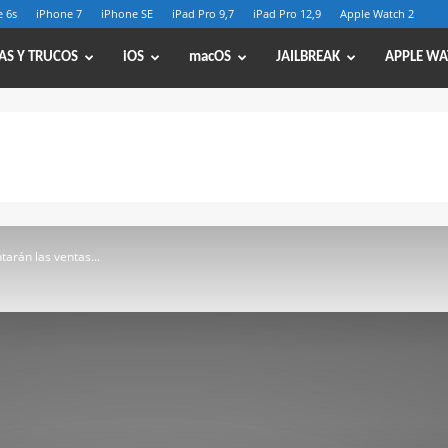
 6s
iPhone 7
iPhone SE
iPad Pro 9,7
iPad Pro 12,9
Apple Watch 2
AS Y TRUCOS
iOS
macOS
JAILBREAK
APPLE WA
tarán las ventas...