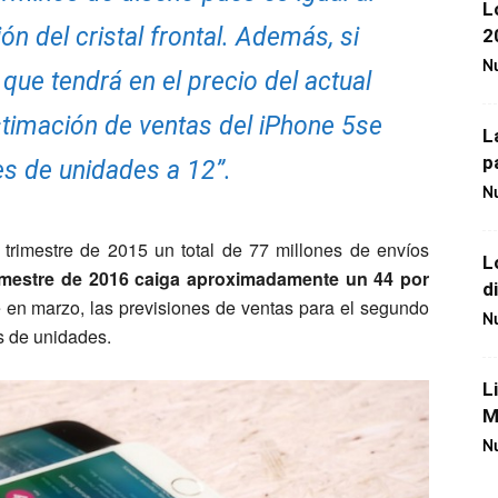
L
n del cristal frontal. Además, si
2
Nu
ue tendrá en el precio del actual
stimación de ventas del iPhone 5se
L
p
es de unidades a 12”.
Nu
 trimestre de 2015 un total de 77 millones de envíos
L
rimestre de 2016 caiga aproximadamente un 44 por
d
e en marzo, las previsiones de ventas para el segundo
Nu
es de unidades.
L
M
Nu