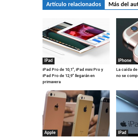
Artículo relacionados
Más del au
iPad
iPhone
iPad Pro de 10,1″, iPad mini Pro y
La caída de
iPad Pro de 12,9″ llegarán en
no se compe
primavera
Apple
iPad