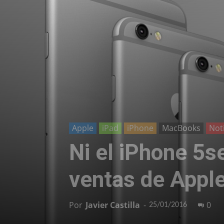
Apple
iPad
iPhone
MacBooks
Not
Ni el iPhone 5se
ventas de Appl
Por
Javier Castilla
-
0
25/01/2016