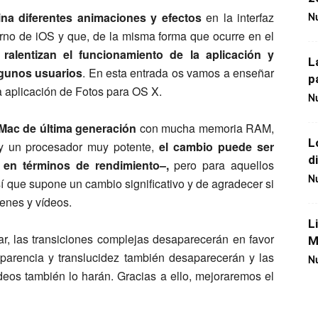
na diferentes animaciones y efectos
en la interfaz
Nu
orno de iOS y que, de la misma forma que ocurre en el
,
ralentizan el funcionamiento de la aplicación y
L
lgunos usuarios
. En esta entrada os vamos a enseñar
p
a aplicación de Fotos para OS X.
Nu
 Mac de última generación
con mucha memoria RAM,
L
y un procesador muy potente,
el cambio puede ser
d
 en términos de rendimiento–,
pero para aquellos
Nu
 que supone un cambio significativo y de agradecer si
enes y vídeos.
L
r, las transiciones complejas desaparecerán en favor
M
sparencia y translucidez también desaparecerán y las
Nu
deos también lo harán. Gracias a ello, mejoraremos el