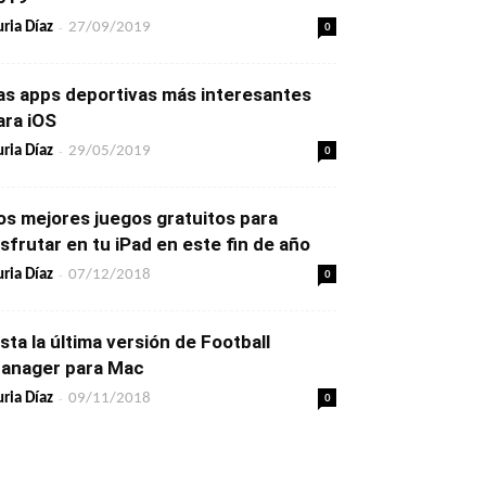
-
0
ria Díaz
27/09/2019
as apps deportivas más interesantes
ara iOS
-
0
ria Díaz
29/05/2019
os mejores juegos gratuitos para
isfrutar en tu iPad en este fin de año
-
0
ria Díaz
07/12/2018
ista la última versión de Football
anager para Mac
-
0
ria Díaz
09/11/2018