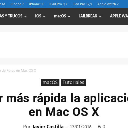
e 6s
iPhone 7
iPhone SE
iPad Pro 9,7
iPad Pro 12,9
Apple Watch 2
AS Y TRUCOS
iOS
macOS
JAILBREAK
APPLE WA
n de Fotos en Mac OS X
macOS
Tutoriales
 más rápida la aplicaci
en Mac OS X
Por
Javier Castilla
-
0
17/01/2016