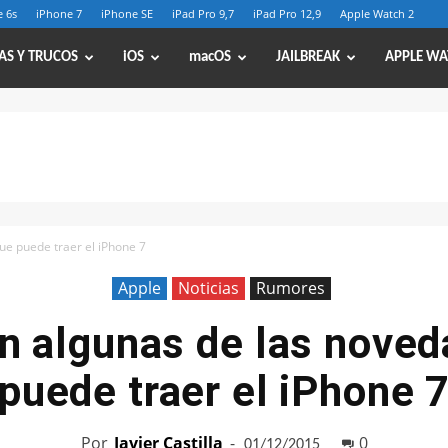
 6s
iPhone 7
iPhone SE
iPad Pro 9,7
iPad Pro 12,9
Apple Watch 2
AS Y TRUCOS
iOS
macOS
JAILBREAK
APPLE WA
ue puede traer el iPhone 7
Apple
Noticias
Rumores
n algunas de las nove
puede traer el iPhone 
Por
Javier Castilla
-
0
01/12/2015