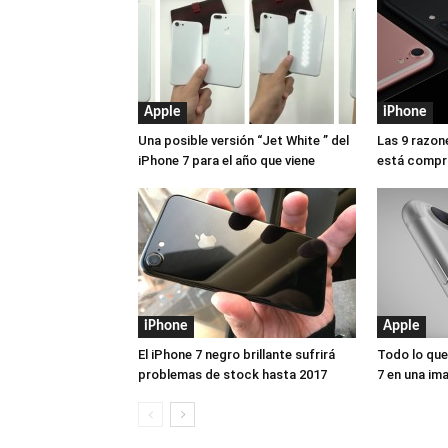
Apple
iPhone
Una posible versión “Jet White ” del
Las 9 razon
iPhone 7 para el año que viene
está compra
iPhone
Apple
El iPhone 7 negro brillante sufrirá
Todo lo que
problemas de stock hasta 2017
7 en una im