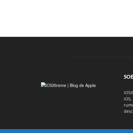
SO
iOSX
iOS,
rumo
desc