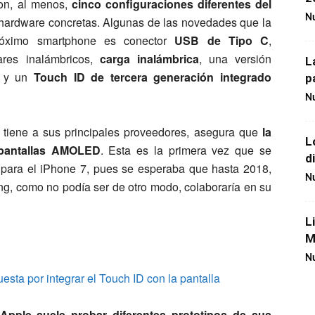
on, al menos,
cinco configuraciones diferentes del
Nu
 hardware concretas. Algunas de las novedades que la
róximo smartphone es conector
USB de Tipo C
,
ares inalámbricos,
carga inalámbrica
, una versión
L
s y un
Touch ID de tercera generación integrado
p
Nu
tiene a sus principales proveedores, asegura que
la
L
pantallas AMOLED
. Esta es la primera vez que se
d
para el iPhone 7, pues se esperaba que hasta 2018,
Nu
, como no podía ser de otro modo, colaboraría en su
L
M
Nu
Apple suele probar diferentes prototipos de sus