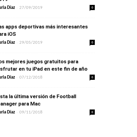
-
0
ria Díaz
27/09/2019
as apps deportivas más interesantes
ara iOS
-
0
ria Díaz
29/05/2019
os mejores juegos gratuitos para
isfrutar en tu iPad en este fin de año
-
0
ria Díaz
07/12/2018
ista la última versión de Football
anager para Mac
-
0
ria Díaz
09/11/2018