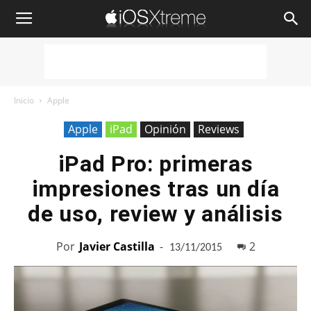
iOSXtreme
Inicio
Apple
Apple
iPad
Opinión
Reviews
iPad Pro: primeras
impresiones tras un día
de uso, review y análisis
Por
Javier Castilla
-
2
13/11/2015