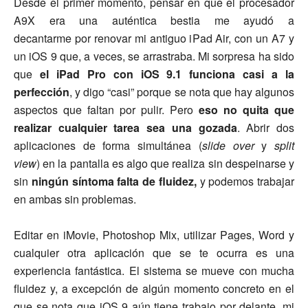
Desde el primer momento, pensar en que el procesador
A9X era una auténtica bestia me ayudó a
decantarme por renovar mi antiguo iPad Air, con un A7 y
un iOS 9 que, a veces, se arrastraba. Mi sorpresa ha sido
que
el iPad Pro con iOS 9.1 funciona casi a la
perfección
, y digo “casi” porque se nota que hay algunos
aspectos que faltan por pulir. Pero
eso no quita que
realizar cualquier tarea sea una gozada
. Abrir dos
aplicaciones de forma simultánea (
slide over
y
split
view
) en la pantalla es algo que realiza sin despeinarse y
sin
ningún síntoma falta de fluidez,
y podemos trabajar
en ambas sin problemas.
Editar en iMovie, Photoshop Mix, utilizar Pages, Word y
cualquier otra aplicación que se te ocurra es una
experiencia fantástica. El sistema se mueve con mucha
fluidez y, a excepción de algún momento concreto en el
que se nota que iOS 9 aún tiene trabajo por delante, mi