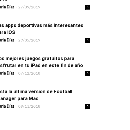
-
0
ria Díaz
27/09/2019
as apps deportivas más interesantes
ara iOS
-
0
ria Díaz
29/05/2019
os mejores juegos gratuitos para
isfrutar en tu iPad en este fin de año
-
0
ria Díaz
07/12/2018
ista la última versión de Football
anager para Mac
-
0
ria Díaz
09/11/2018