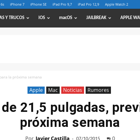
 6s
iPhone 7
iPhone SE
iPad Pro 9,7
iPad Pro 12,9
Apple Watch 2
AS Y TRUCOS
iOS
macOS
JAILBREAK
APPLE WA
o para la próxima semana
Apple
Mac
Noticias
Rumores
 de 21,5 pulgadas, previ
próxima semana
Por
Javier Castilla
-
0
07/10/2015