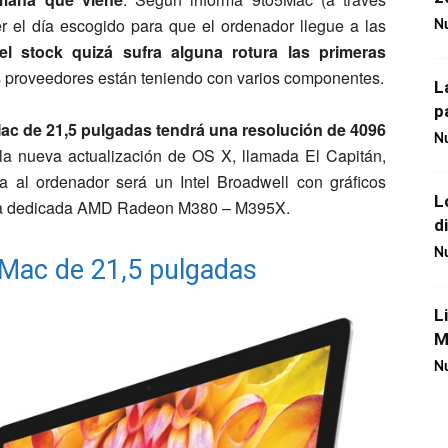
er el día escogido para que el ordenador llegue a las
Nu
l stock quizá sufra alguna rotura las primeras
 proveedores están teniendo con varios componentes.
L
p
Mac de 21,5 pulgadas tendrá una resolución de 4096
Nu
 la nueva actualización de OS X, llamada El Capitán,
 al ordenador será un Intel Broadwell con gráficos
L
áfica dedicada AMD Radeon M380 – M395X.
d
Nu
l iMac de 21,5 pulgadas
L
M
Nu