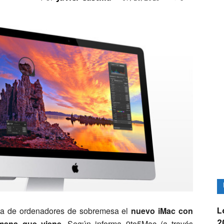
ama de ordenadores de sobremesa el
nuevo iMac con
L
2
emana que viene
. Según informa 9to5Mac (a través