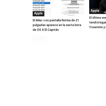
Apple
Apple
El último e
El iMac con pantalla Retina de 21
tendrá lugar
pulgadas aparece en la sexta beta
Yosemite y
de OS X El Capitán