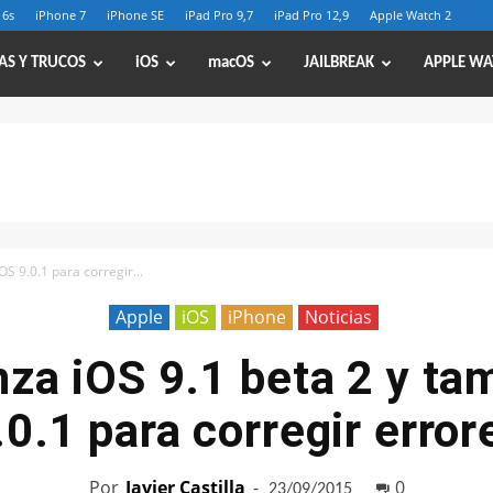
 6s
iPhone 7
iPhone SE
iPad Pro 9,7
iPad Pro 12,9
Apple Watch 2
AS Y TRUCOS
iOS
macOS
JAILBREAK
APPLE WA
OS 9.0.1 para corregir...
Apple
iOS
iPhone
Noticias
nza iOS 9.1 beta 2 y ta
.0.1 para corregir error
Por
Javier Castilla
-
0
23/09/2015