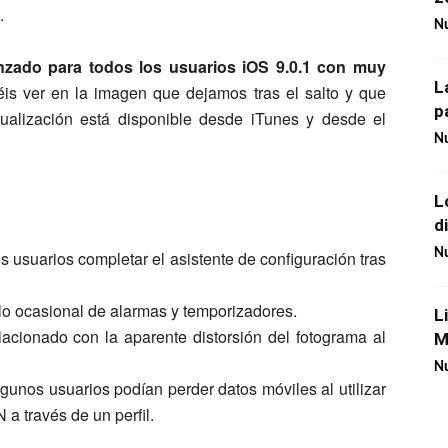
.
Nu
zado para todos los usuarios iOS 9.0.1 con muy
L
s ver en la imagen que dejamos tras el salto y que
p
ualización está disponible desde iTunes y desde el
Nu
L
d
Nu
 usuarios completar el asistente de configuración tras
llo ocasional de alarmas y temporizadores.
L
lacionado con la aparente distorsión del fotograma al
M
Nu
gunos usuarios podían perder datos móviles al utilizar
a través de un perfil.