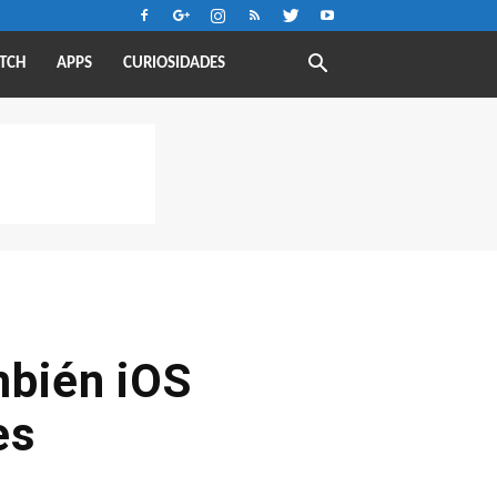
TCH
APPS
CURIOSIDADES
mbién iOS
es