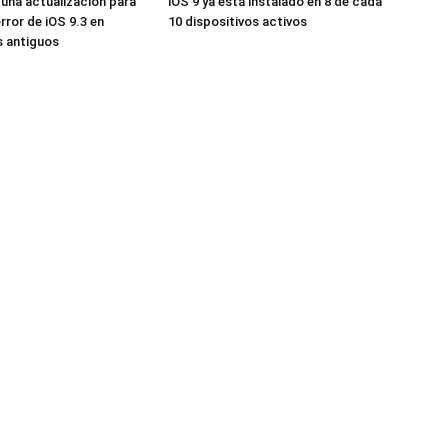
 una actualización para
iOS 9 ya está instalado en 8 de cada
error de iOS 9.3 en
10 dispositivos activos
s antiguos