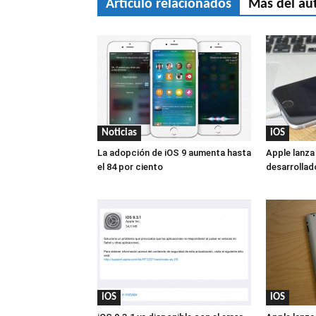
Artículo relacionados
Más del au
Noticias
iOS
La adopción de iOS 9 aumenta hasta
Apple lanza
el 84 por ciento
desarrollad
iOS
iOS