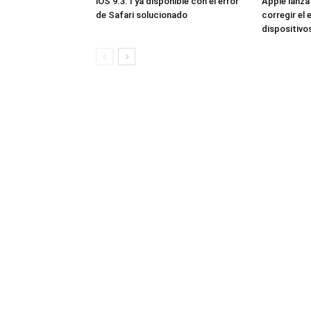
iOS 9.3.1 ya disponible con el error
Apple lanza
de Safari solucionado
corregir el 
dispositivo