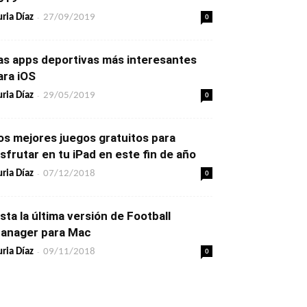
-
0
ria Díaz
27/09/2019
as apps deportivas más interesantes
ara iOS
-
0
ria Díaz
29/05/2019
os mejores juegos gratuitos para
isfrutar en tu iPad en este fin de año
-
0
ria Díaz
07/12/2018
ista la última versión de Football
anager para Mac
-
0
ria Díaz
09/11/2018