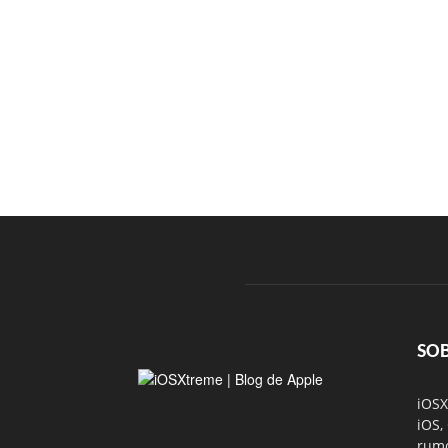
SO
iOSX
iOS,
rumo