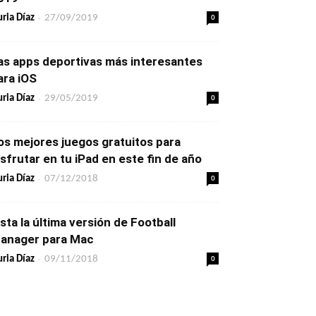
-
0
ria Díaz
27/09/2019
as apps deportivas más interesantes
ara iOS
-
0
ria Díaz
29/05/2019
os mejores juegos gratuitos para
isfrutar en tu iPad en este fin de año
-
0
ria Díaz
07/12/2018
ista la última versión de Football
anager para Mac
-
0
ria Díaz
09/11/2018