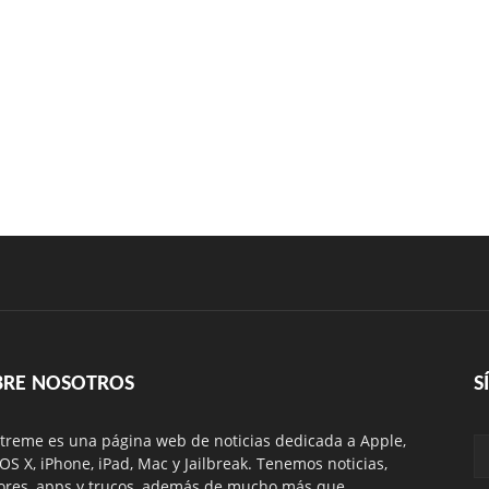
BRE NOSOTROS
S
treme es una página web de noticias dedicada a Apple,
 OS X, iPhone, iPad, Mac y Jailbreak. Tenemos noticias,
res, apps y trucos, además de mucho más que