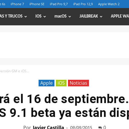
e 6s
iPhone 7
iPhone SE
iPad Pro 9,7
iPad Pro 12,9
Apple Watch 2
AS Y TRUCOS
iOS
macOS
JAILBREAK
APPLE WA
versión GM e iOS...
Apple
iOS
Noticias
ará el 16 de septiembre.
S 9.1 beta ya están dis
Por
Javier Castilla
-
0
09/09/2015