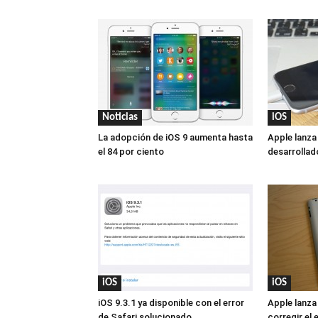
Noticias
iOS
La adopción de iOS 9 aumenta hasta
Apple lanza
el 84 por ciento
desarrollad
iOS
iOS
iOS 9.3.1 ya disponible con el error
Apple lanza
de Safari solucionado
corregir el 