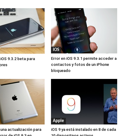
iOS
Error en iOS 9.3.1 permite acceder a
 iOS 9.3.2 beta para
contactos y fotos de un iPhone
ores
bloqueado
Apple
 una actualización para
iOS 9 ya está instalado en 8 de cada
error de iOS 9.3 en
10 dispositivos activos