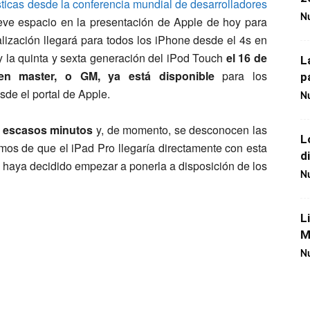
sticas desde la conferencia mundial de desarrolladores
Nu
ve espacio en la presentación de Apple de hoy para
lización llegará para todos los iPhone desde el 4s en
y la quinta y sexta generación del iPod Touch
el 16 de
L
en master, o GM, ya está disponible
para los
p
de el portal de Apple.
Nu
e escasos minutos
y, de momento, se desconocen las
L
os de que el iPad Pro llegaría directamente con esta
d
ya haya decidido empezar a ponerla a disposición de los
Nu
L
M
Nu