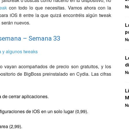
el jailbreak o buscas cómo hacerlo en tu dispositivo, no
reak
con todo lo que necesitas. Vamos ahora con la
Nu
para iOS 8 entre la que quizá encontréis algún tweak
s serán nuevos.
L
p
a semana – Semana 33
Nu
L
d
 vayan acompañados de precio son gratuitos, y los
ositorio de BigBoss preinstalado en Cydia. Las cifras
Nu
L
 de cerrar aplicaciones.
M
Nu
figuraciones de iOS en un solo lugar (0,99).
rea (2,99).