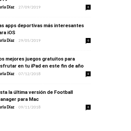
-
0
ria Díaz
27/09/2019
as apps deportivas más interesantes
ara iOS
-
0
ria Díaz
29/05/2019
os mejores juegos gratuitos para
isfrutar en tu iPad en este fin de año
-
0
ria Díaz
07/12/2018
ista la última versión de Football
anager para Mac
-
0
ria Díaz
09/11/2018