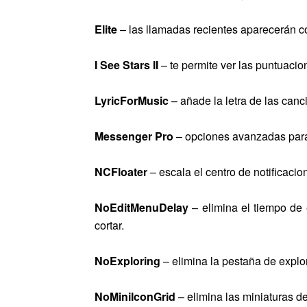
Elite
– las llamadas recientes aparecerán co
I See Stars II
– te permite ver las puntuacio
LyricForMusic
– añade la letra de las can
Messenger Pro
– opciones avanzadas para
NCFloater
– escala el centro de notificaci
NoEditMenuDelay
– elimina el tiempo de
cortar.
NoExploring
– elimina la pestaña de explor
NoMiniIconGrid
– elimina las miniaturas de