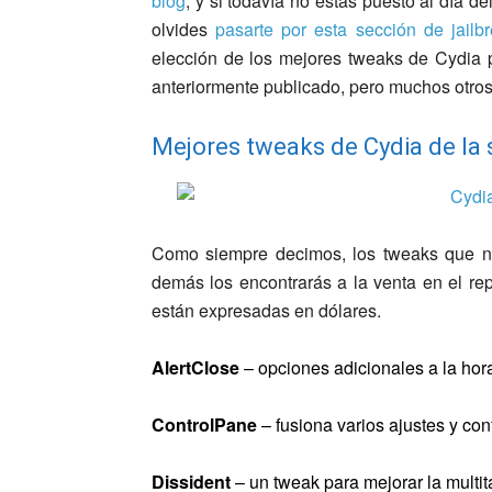
blog
, y si todavía no estás puesto al día d
olvides
pasarte por esta sección de jailb
elección de los mejores tweaks de Cydia 
anteriormente publicado, pero muchos otro
Mejores tweaks de Cydia de l
Como siempre decimos, los tweaks que no
demás los encontrarás a la venta en el rep
están expresadas en dólares.
AlertClose
– opciones adicionales a la hora
ControlPane
– fusiona varios ajustes y con
Dissident
– un tweak para mejorar la multita