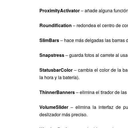
ProximityActivator
– añade alguna función 
Roundification
– redondea el centro de cont
SlimBars
– hace más delgadas las barras 
Snapstress
– guarda fotos al carrete al usa
StatusbarColor
– cambia el color de la ba
la hora y la batería).
ThinnerBanners
– elimina el tirador de las
VolumeSlider
– elimina la interfaz de p
deslizador más preciso.