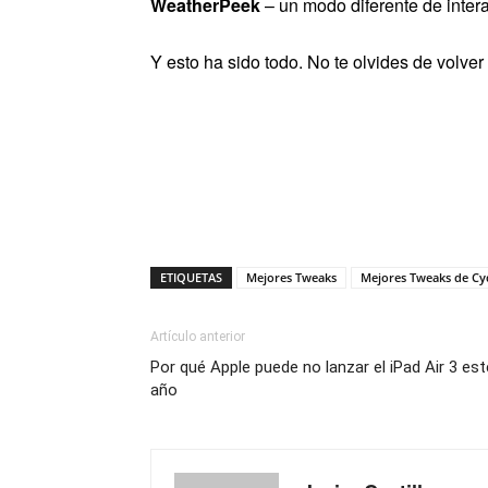
WeatherPeek
– un modo diferente de intera
Y esto ha sido todo. No te olvides de volv
ETIQUETAS
Mejores Tweaks
Mejores Tweaks de Cy
Artículo anterior
Por qué Apple puede no lanzar el iPad Air 3 est
año