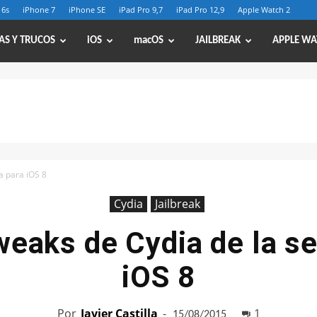
 6s
iPhone 7
iPhone SE
iPad Pro 9,7
iPad Pro 12,9
Apple Watch 2
AS Y TRUCOS
iOS
macOS
JAILBREAK
APPLE WA
a para iOS 8
Cydia
Jailbreak
weaks de Cydia de la s
iOS 8
Por
Javier Castilla
-
1
15/08/2015