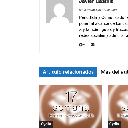
Javier Castilla
https://www.iosxtreme.com
Periodista y Comunicador 
poner al alcance de los usu
X y también guías y trucos
redes sociales y administra
Artículo relacionados
Más del au
Cydia
Cydia