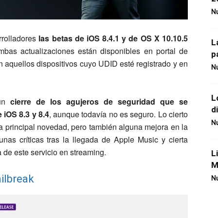
Nu
rrolladores
las betas de iOS 8.4.1 y de OS X 10.10.5
L
mbas actualizaciones están disponibles en portal de
p
n aquellos dispositivos cuyo UDID esté registrado y en
Nu
L
 un
cierre de los agujeros de seguridad que se
d
 iOS 8.3 y 8.4
, aunque todavía no es seguro. Lo cierto
Nu
a principal novedad, pero también alguna mejora en la
nas críticas tras la llegada de Apple Music y cierta
a de este servicio en streaming.
L
M
ailbreak
Nu