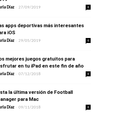
-
0
ria Díaz
27/09/2019
as apps deportivas más interesantes
ara iOS
-
0
ria Díaz
29/05/2019
os mejores juegos gratuitos para
isfrutar en tu iPad en este fin de año
-
0
ria Díaz
07/12/2018
ista la última versión de Football
anager para Mac
-
0
ria Díaz
09/11/2018