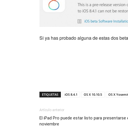
Si ya has probado alguna de estas dos betas
ETIQUETAS
iOS 8.4.1
OS X 10.10.5
OS X Yosemi
Artículo anterior
El iPad Pro puede estar listo para presentarse 
noviembre