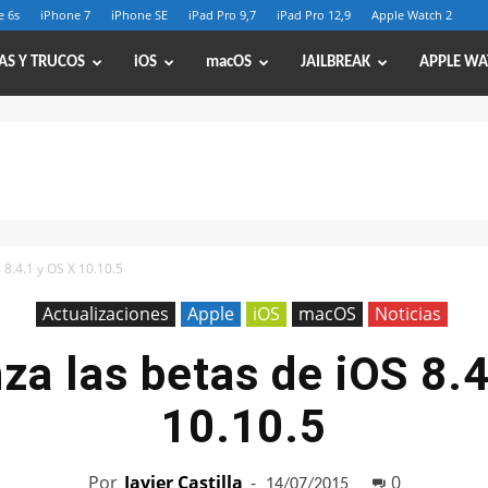
e 6s
iPhone 7
iPhone SE
iPad Pro 9,7
iPad Pro 12,9
Apple Watch 2
AS Y TRUCOS
iOS
macOS
JAILBREAK
APPLE WA
 8.4.1 y OS X 10.10.5
Actualizaciones
Apple
iOS
macOS
Noticias
za las betas de iOS 8.
10.10.5
Por
Javier Castilla
-
0
14/07/2015