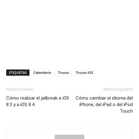
ETIQUETAS
Calendario
Trucos
Trucos iOS
Artículo anterior
Artículo siguiente
Cómo realizar el jailbreak a iOS
Cómo cambiar el idioma del
8.3 y a iOS 8.4
iPhone, del iPad o del iPod
Touch