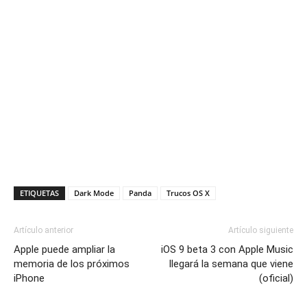
ETIQUETAS
Dark Mode
Panda
Trucos OS X
Artículo anterior
Artículo siguiente
Apple puede ampliar la
iOS 9 beta 3 con Apple Music
memoria de los próximos
llegará la semana que viene
iPhone
(oficial)