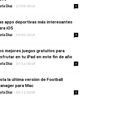
-
0
ria Díaz
27/09/2019
as apps deportivas más interesantes
ara iOS
-
0
ria Díaz
29/05/2019
os mejores juegos gratuitos para
isfrutar en tu iPad en este fin de año
-
0
ria Díaz
07/12/2018
ista la última versión de Football
anager para Mac
-
0
ria Díaz
09/11/2018