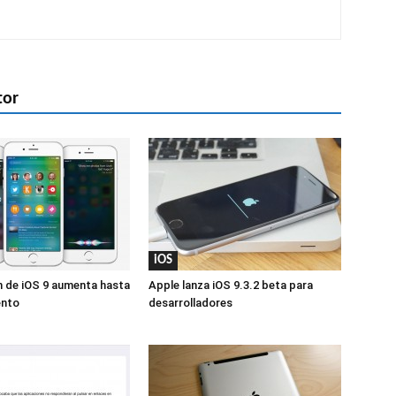
tor
iOS
 de iOS 9 aumenta hasta
Apple lanza iOS 9.3.2 beta para
ento
desarrolladores