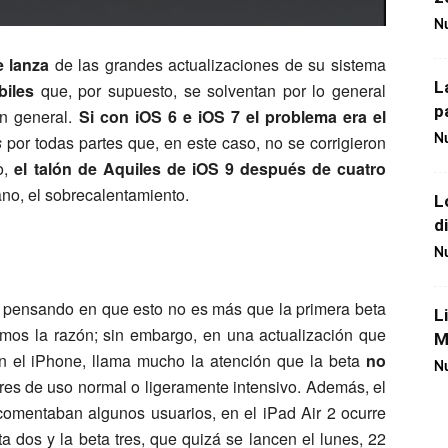
Nu
 lanza
de las grandes actualizaciones de su sistema
L
biles
que, por supuesto, se solventan por lo general
p
n general.
Si con iOS 6 e iOS 7 el problema era el
s
por todas partes que, en este caso, no se corrigieron
Nu
o,
el talón de Aquiles de iOS 9 después de cuatro
no, el sobrecalentamiento.
L
d
Nu
pensando en que esto no es más que la primera beta
L
amos la razón; sin embargo, en una actualización que
M
n el iPhone, llama mucho la atención que la beta
no
Nu
res de uso normal o ligeramente intensivo. Además, el
comentaban algunos usuarios, en el iPad Air 2 ocurre
 dos y la beta tres, que quizá se lancen el lunes, 22