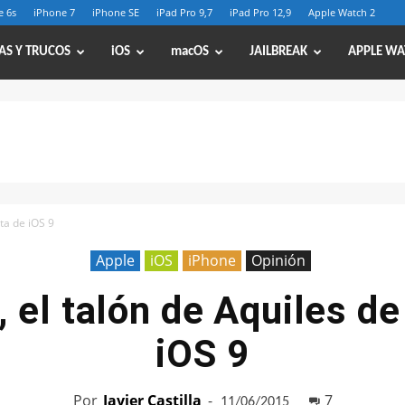
e 6s
iPhone 7
iPhone SE
iPad Pro 9,7
iPad Pro 12,9
Apple Watch 2
AS Y TRUCOS
iOS
macOS
JAILBREAK
APPLE WA
eta de iOS 9
Apple
iOS
iPhone
Opinión
, el talón de Aquiles de
iOS 9
Por
Javier Castilla
-
7
11/06/2015