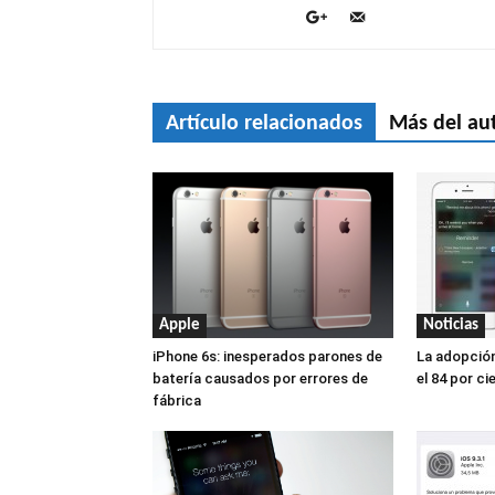
Artículo relacionados
Más del au
Apple
Noticias
iPhone 6s: inesperados parones de
La adopción
batería causados por errores de
el 84 por ci
fábrica