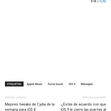
Vía |
iDB
ETIQUETAS
Apple Music
Force touch
iOS 9
Mensajes
Artículo anterior
Artículo siguiente
Mejores tweaks de Cydia de la
¿Estás de acuerdo con que
semana para iOS 8
iOS 9 le cierre las puertas al