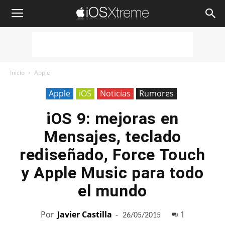
iOSXtreme
Inicio
Apple
Apple
iOS
Noticias
Rumores
iOS 9: mejoras en
Mensajes, teclado
rediseñado, Force Touch
y Apple Music para todo
el mundo
Por
Javier Castilla
-
1
26/05/2015