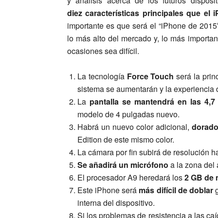
y análisis acerca de los futuros dispos
diez características principales que el
importante es que será el “iPhone de 2015
lo más alto del mercado y, lo más important
ocasiones sea difícil.
La tecnología
Force Touch
será la princ
sistema se aumentarán y la experiencia 
La
pantalla se mantendrá en las 4,7
modelo de 4 pulgadas nuevo.
Habrá un nuevo color adicional,
dorado
Edition de este mismo color.
La cámara por fin subirá de resolución h
Se añadirá un micrófono
a la zona del 
El procesador A9 heredará los
2 GB de
Este iPhone será
más difícil de doblar
g
interna del dispositivo.
Si los problemas de resistencia a las ca