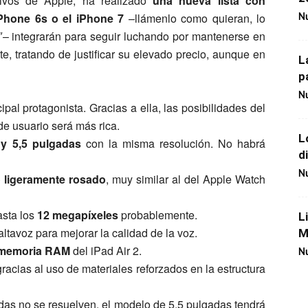
itivos de Apple, ha realizado
una nueva lista con
 iPhone 6s o el iPhone 7
–llámenlo como quieran, lo
Nu
″– integrarán para seguir luchando por mantenerse en
e, tratando de justificar su elevado precio, aunque en
L
p
Nu
ipal protagonista. Gracias a ella, las posibilidades del
de usuario será más rica.
L
 y 5,5 pulgadas
con la misma resolución. No habrá
d
Nu
 ligeramente rosado
, muy similar al del Apple Watch
asta los
12 megapíxeles
probablemente.
L
altavoz para mejorar la calidad de la voz.
M
 memoria RAM
del iPad Air 2.
Nu
racias al uso de materiales reforzados en la estructura
ídas no se resuelven, el modelo de 5,5 pulgadas tendrá