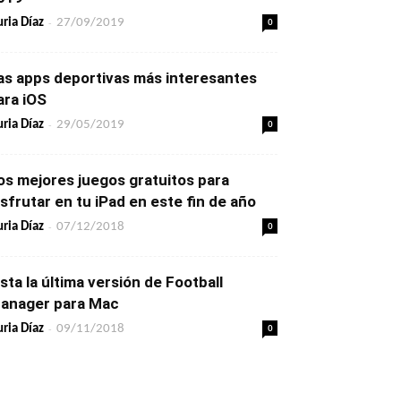
-
0
ria Díaz
27/09/2019
as apps deportivas más interesantes
ara iOS
-
0
ria Díaz
29/05/2019
os mejores juegos gratuitos para
isfrutar en tu iPad en este fin de año
-
0
ria Díaz
07/12/2018
ista la última versión de Football
anager para Mac
-
0
ria Díaz
09/11/2018