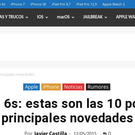
 6s
iPhone 7
iPhone SE
iPad Pro 9,7
iPad Pro 12,9
Apple Watch 2
AS Y TRUCOS
iOS
macOS
JAILBREAK
APPLE WA
principales novedades
Apple
iPhone
Noticias
Rumores
 6s: estas son las 10 p
principales novedades
Por
Javier Castilla
-
0
12/05/2015