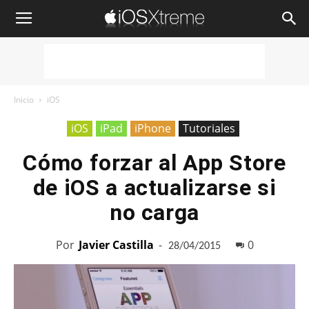
iOSXtreme
Inicio
iOS
iOS
iPad
iPhone
Tutoriales
Cómo forzar al App Store
de iOS a actualizarse si
no carga
Por
Javier Castilla
-
0
28/04/2015