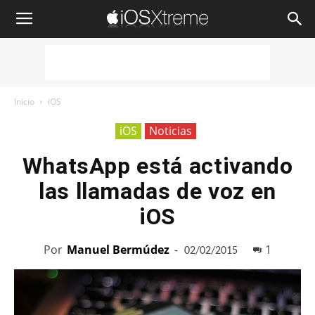
iOSXtreme
Inicio
iOS
iOS
Noticias
WhatsApp está activando
las llamadas de voz en
iOS
Por
Manuel Bermúdez
-
1
02/02/2015