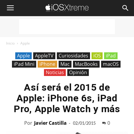
iOSXtreme
Inicio
Apple
Apple
AppleTV
Curiosidades
iOS
iPad
iPad Mini
iPhone
Mac
MacBooks
macOS
Noticias
Opinión
Así será el 2015 de
Apple: iPhone 6s, iPad
Pro, Apple Watch y más
Por
Javier Castilla
-
0
02/01/2015