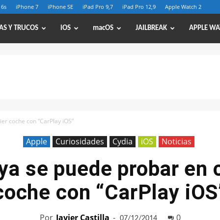
 6s
iPhone 7
iPhone SE
iPad Pro 9,7
iPad Pro 12,9
Apple Watch 2
AS Y TRUCOS
iOS
macOS
JAILBREAK
APPLE WA
ier coche con “CarPlay iOS”
Apple
Curiosidades
Cydia
iOS
Noticias
ya se puede probar en 
coche con “CarPlay iOS
Por
Javier Castilla
-
0
07/12/2014