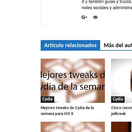
X y también guías y trucos
redes sociales y administra
Artículo relacionados
Más del au
Cydia
Cydia
Mejores tweaks de Cydia de la
Cinco razon
semana para iOS 8
jailbreak