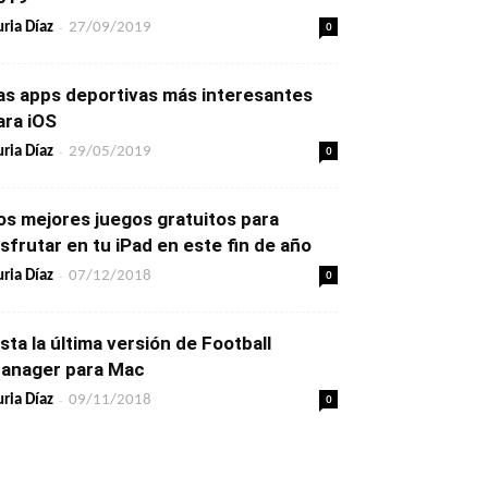
-
0
ria Díaz
27/09/2019
as apps deportivas más interesantes
ara iOS
-
0
ria Díaz
29/05/2019
os mejores juegos gratuitos para
isfrutar en tu iPad en este fin de año
-
0
ria Díaz
07/12/2018
ista la última versión de Football
anager para Mac
-
0
ria Díaz
09/11/2018