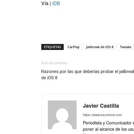
Vía |
iDB
ETIQUETAS
CarPlay
Jailbreak de iOS 8
Tweaks
Artículo anterior
Razones por las que deberías probar el jailbrea
de iOS 8
Javier Castilla
https://www.iosxtreme.com
Periodista y Comunicador 
poner al alcance de los usu