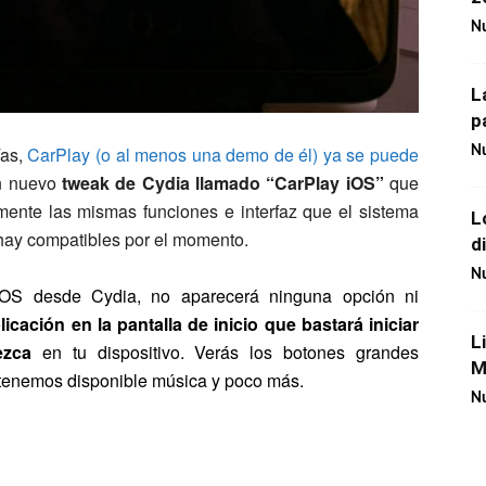
Nu
L
p
ías,
CarPlay (o al menos una demo de él) ya se puede
Nu
n nuevo
tweak de Cydia llamado “CarPlay iOS”
que
mente las mismas funciones e interfaz que el sistema
L
hay compatibles por el momento.
d
Nu
iOS desde Cydia, no aparecerá ninguna opción ni
licación en la pantalla de inicio que bastará iniciar
L
ezca
en tu dispositivo. Verás los botones grandes
M
tenemos disponible música y poco más.
Nu